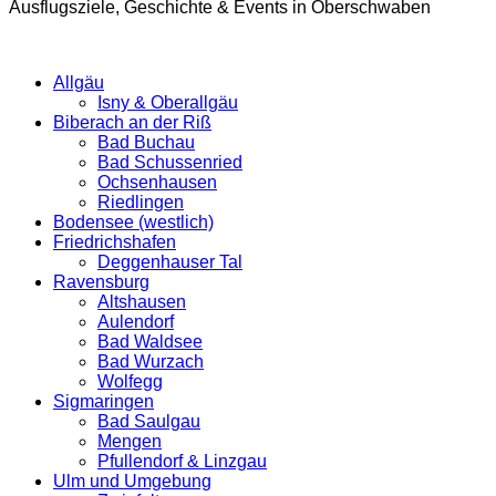
Ausflugsziele, Geschichte & Events in Oberschwaben
Allgäu
Isny & Oberallgäu
Biberach an der Riß
Bad Buchau
Bad Schussenried
Ochsenhausen
Riedlingen
Bodensee (westlich)
Friedrichshafen
Deggenhauser Tal
Ravensburg
Altshausen
Aulendorf
Bad Waldsee
Bad Wurzach
Wolfegg
Sigmaringen
Bad Saulgau
Mengen
Pfullendorf & Linzgau
Ulm und Umgebung