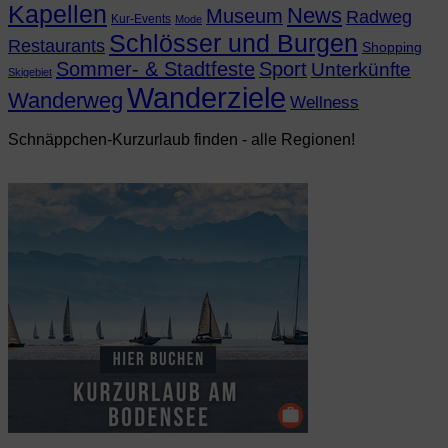
Kapellen
News
Museum
Radweg
Kur-Events
Mode
Schlösser und Burgen
Restaurants
Shopping
Sommer- & Stadtfeste
Sport
Unterkünfte
Skigebiet
Wanderziele
Wanderweg
Wellness
Schnäppchen-Kurzurlaub finden - alle Regionen!