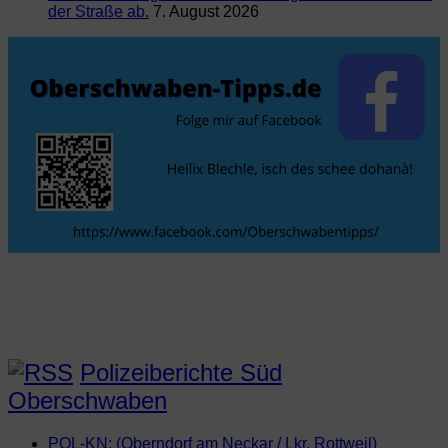
der Straße ab.
7. August 2026
Polizeiberichte Süd
Oberschwaben
POL-KN: (Oberndorf am Neckar / Lkr. Rottweil)