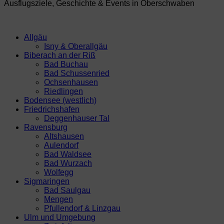
Ausflugsziele, Geschichte & Events in Oberschwaben
Allgäu
Isny & Oberallgäu
Biberach an der Riß
Bad Buchau
Bad Schussenried
Ochsenhausen
Riedlingen
Bodensee (westlich)
Friedrichshafen
Deggenhauser Tal
Ravensburg
Altshausen
Aulendorf
Bad Waldsee
Bad Wurzach
Wolfegg
Sigmaringen
Bad Saulgau
Mengen
Pfullendorf & Linzgau
Ulm und Umgebung