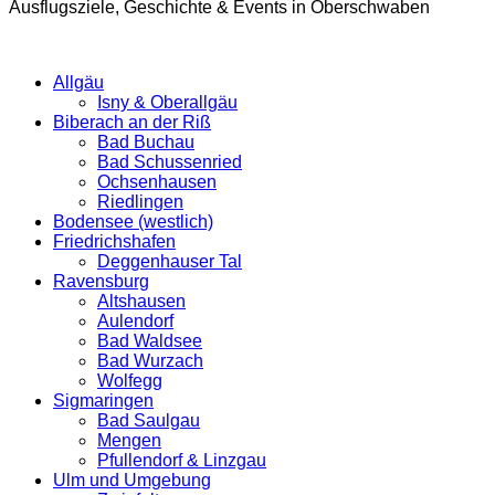
Ausflugsziele, Geschichte & Events in Oberschwaben
Allgäu
Isny & Oberallgäu
Biberach an der Riß
Bad Buchau
Bad Schussenried
Ochsenhausen
Riedlingen
Bodensee (westlich)
Friedrichshafen
Deggenhauser Tal
Ravensburg
Altshausen
Aulendorf
Bad Waldsee
Bad Wurzach
Wolfegg
Sigmaringen
Bad Saulgau
Mengen
Pfullendorf & Linzgau
Ulm und Umgebung