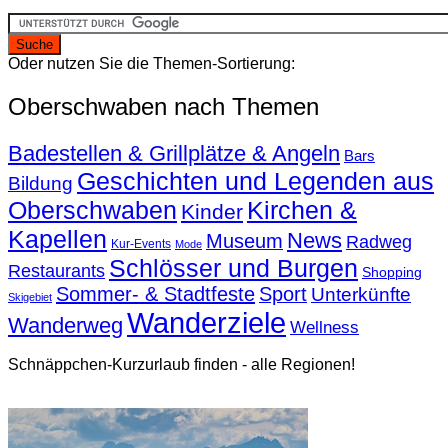
Oder nutzen Sie die Themen-Sortierung:
Oberschwaben nach Themen
Badestellen & Grillplätze & Angeln
Bars
Geschichten und Legenden aus
Bildung
Oberschwaben
Kirchen &
Kinder
Kapellen
News
Museum
Radweg
Kur-Events
Mode
Schlösser und Burgen
Restaurants
Shopping
Sommer- & Stadtfeste
Sport
Unterkünfte
Skigebiet
Wanderziele
Wanderweg
Wellness
Schnäppchen-Kurzurlaub finden - alle Regionen!