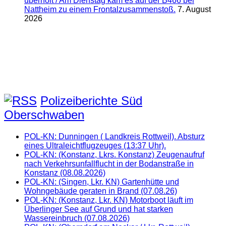
überholt / Am Dienstag kam es auf der B466 bei
Nattheim zu einem Frontalzusammenstoß.
7. August
2026
Polizeiberichte Süd
Oberschwaben
POL-KN: Dunningen ( Landkreis Rottweil). Absturz
eines Ultraleichtflugzeuges (13:37 Uhr).
POL-KN: (Konstanz, Lkrs. Konstanz) Zeugenaufruf
nach Verkehrsunfallflucht in der Bodanstraße in
Konstanz (08.08.2026)
POL-KN: (Singen, Lkr. KN) Gartenhütte und
Wohngebäude geraten in Brand (07.08.26)
POL-KN: (Konstanz, Lkr. KN) Motorboot läuft im
Überlinger See auf Grund und hat starken
Wassereinbruch (07.08.2026)