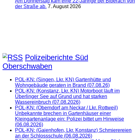
Am Donnerstag kam eine 22-Jährige bei Biberach von
der Straße ab.
7. August 2026
Polizeiberichte Süd
Oberschwaben
POL-KN: (Singen, Lkr. KN) Gartenhütte und
Wohngebäude geraten in Brand (07.08.26)
POL-KN: (Konstanz, Lkr. KN) Motorboot läuft im
Überlinger See auf Grund und hat starken
Wassereinbruch (07.08.2026)
POL-KN: (Oberndorf am Neckar / Lkr. Rottweil)
Unbekannte brechen in Gartenhäuser einer
Kleingartenanlage ein: Polizei bittet um Hinweise
(06.08.2026)
POL-KN: (Gaienhofen, Lkr. Konstanz) Schmierereien
an der Schlossschule (06.08.2026)