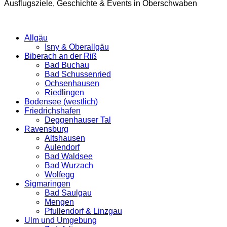
Ausflugsziele, Geschichte & Events in Oberschwaben
Allgäu
Isny & Oberallgäu
Biberach an der Riß
Bad Buchau
Bad Schussenried
Ochsenhausen
Riedlingen
Bodensee (westlich)
Friedrichshafen
Deggenhauser Tal
Ravensburg
Altshausen
Aulendorf
Bad Waldsee
Bad Wurzach
Wolfegg
Sigmaringen
Bad Saulgau
Mengen
Pfullendorf & Linzgau
Ulm und Umgebung