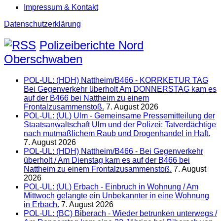
Impressum & Kontakt
Datenschutzerklärung
Polizeiberichte Nord
Oberschwaben
POL-UL: (HDH) Nattheim/B466 - KORRKETUR TAG
Bei Gegenverkehr überholt Am DONNERSTAG kam es
auf der B466 bei Nattheim zu einem
Frontalzusammenstoß.
7. August 2026
POL-UL: (UL) Ulm - Gemeinsame Pressemitteilung der
Staatsanwaltschaft Ulm und der Polizei: Tatverdächtige
nach mutmaßlichem Raub und Drogenhandel in Haft.
7. August 2026
POL-UL: (HDH) Nattheim/B466 - Bei Gegenverkehr
überholt / Am Dienstag kam es auf der B466 bei
Nattheim zu einem Frontalzusammenstoß.
7. August
2026
POL-UL: (UL) Erbach - Einbruch in Wohnung / Am
Mittwoch gelangte ein Unbekannter in eine Wohnung
in Erbach.
7. August 2026
POL-UL: (BC) Biberach - Wieder betrunken unterwegs /