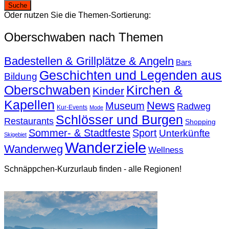
Oder nutzen Sie die Themen-Sortierung:
Oberschwaben nach Themen
Badestellen & Grillplätze & Angeln
Bars
Geschichten und Legenden aus
Bildung
Oberschwaben
Kirchen &
Kinder
Kapellen
News
Museum
Radweg
Kur-Events
Mode
Schlösser und Burgen
Restaurants
Shopping
Sommer- & Stadtfeste
Sport
Unterkünfte
Skigebiet
Wanderziele
Wanderweg
Wellness
Schnäppchen-Kurzurlaub finden - alle Regionen!