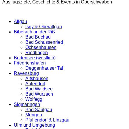
Ausflugsziele, Geschichte & Events in Oberschwaben
Allgäu
Isny & Oberallgäu
Biberach an der Riß
Bad Buchau
Bad Schussenried
Ochsenhausen
Riedlingen
Bodensee (westlich)
Friedrichshafen
Deggenhauser Tal
Ravensburg
Altshausen
Aulendorf
Bad Waldsee
Bad Wurzach
Wolfegg
Sigmaringen
Bad Saulgau
Mengen
Pfullendorf & Linzgau
Ulm und Umgebung