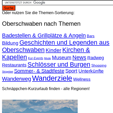
Oder nutzen Sie die Themen-Sortierung:
Oberschwaben nach Themen
Badestellen & Grillplätze & Angeln
Bars
Geschichten und Legenden aus
Bildung
Oberschwaben
Kirchen &
Kinder
Kapellen
News
Museum
Radweg
Kur-Events
Mode
Schlösser und Burgen
Restaurants
Shopping
Sommer- & Stadtfeste
Sport
Unterkünfte
Skigebiet
Wanderziele
Wanderweg
Wellness
Schnäppchen-Kurzurlaub finden - alle Regionen!