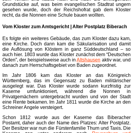
Grundstücke auf, was beim evangelischen Stadtrat ungern
gesehen wurde, doch der Reichshofrat gab dem Kloster
recht, da die Nonnen eine Schule bauen wollten.
Vom Kloster zum Amtsgericht | Alter Postplatz Biberach
Es folgte ein weiteres Gebäude, das zum Kloster dazu kam,
eine Kirche. Doch dann kam die Säkularisation und damit
die Auflösung von Klöstern in ganz Süddeutschland – so
auch hier. 1803 wurde das Kloster zunächst dem “Deutschen
Orden”, der beispielsweise auch in
Altshausen
aktiv war, und
danach zum Herrschaftsgebiet von Baden zugeordnet.
Im Jahr 1806 kam das Kloster an das Königreich
Württemberg, das im Gegensatz zu Baden militärischer
ausgelegt war. Das Kloster wurde sodann kurzfristig zur
Kaserne umfunktioniert, während die Nonnen in
Privatgemächern untergebracht wurden und von der Stadt
eine Rente bekamen. Im Jahr 1811 wurde die Kirche an den
Schreiner Angele versteigert.
Schon 1812 wurde aus der Kaserne das Biberacher
Postamt, daher auch der Name des Platzes: Alter Postplatz.
Der Besitzer war nun die Fürstenfamilie Thurn und Taxis. Die