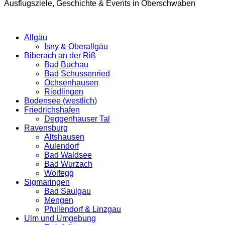
Ausflugsziele, Geschichte & Events in Oberschwaben
Allgäu
Isny & Oberallgäu
Biberach an der Riß
Bad Buchau
Bad Schussenried
Ochsenhausen
Riedlingen
Bodensee (westlich)
Friedrichshafen
Deggenhauser Tal
Ravensburg
Altshausen
Aulendorf
Bad Waldsee
Bad Wurzach
Wolfegg
Sigmaringen
Bad Saulgau
Mengen
Pfullendorf & Linzgau
Ulm und Umgebung