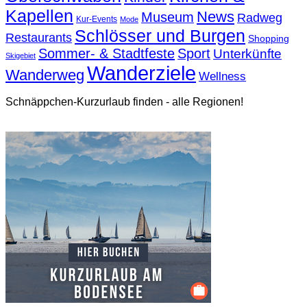
Kapellen
News
Museum
Radweg
Kur-Events
Mode
Schlösser und Burgen
Restaurants
Shopping
Sommer- & Stadtfeste
Sport
Unterkünfte
Skigebiet
Wanderziele
Wanderweg
Wellness
Schnäppchen-Kurzurlaub finden - alle Regionen!