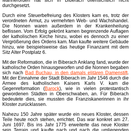
Männerorden hat sich in Biberach offensichtlich nicht
durchgesetzt.
Durch eine Steuerbefreiung des Klosters kam es, trotz der
verordneten Armut, zu vermehrten Web- und Wachshandel.
Die Nonnen waren außerdem in der Krankenheilung
beflissen. Vom Erfolg gekrönt kamen begrenzende Auflagen
der katholischen Kirche hinzu, wobei es dennoch zu einer
Vergrößerung des Ordens kam. Man kaufte weitere Gebäude
hinzu, wie beispielsweise das heutige Finanzamt mit dem
Sitz Alter Postplatz 6.
Mit der Reformation, die in Biberach Anklang fand, wurde der
katholische Orden hinausgeworfen und die Nonnen begaben
sich nach
Bad Buchau, in den damals elitären Damenstift
.
Mit der Einnahme der Stadt Biberach im Jahr 1546 durch die
Armee des katholischen Kaisers Karls V. kam die
Gegenreformation (
Barock
), wie in vielen protestantisch
gewordenen Städten in Oberschwaben, an. Für Biberach
bedeutete dies, sie mussten die Franziskanerinnen in ihr
Kloster zurücklassen.
Nahezu 150 Jahre später wurde ein neues Kloster, dessen
Teile heute noch stehen, errichtet. Das war konkret am 27.
Juni 1697. Bis ins Jahr 1775 erweiterte das neue Kloster
sein Terrain und kaufte nach und nach die umliegenden