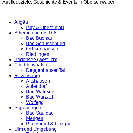
Ausflugsziele, Geschichte & Events in Oberschwaben
Allgäu
Isny & Oberallgäu
Biberach an der Riß
Bad Buchau
Bad Schussenried
Ochsenhausen
Riedlingen
Bodensee (westlich)
Friedrichshafen
Deggenhauser Tal
Ravensburg
Altshausen
Aulendorf
Bad Waldsee
Bad Wurzach
Wolfegg
Sigmaringen
Bad Saulgau
Mengen
Pfullendorf & Linzgau
Ulm und Umgebung