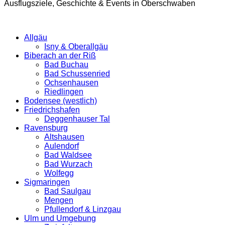
Ausflugsziele, Geschichte & Events in Oberschwaben
Allgäu
Isny & Oberallgäu
Biberach an der Riß
Bad Buchau
Bad Schussenried
Ochsenhausen
Riedlingen
Bodensee (westlich)
Friedrichshafen
Deggenhauser Tal
Ravensburg
Altshausen
Aulendorf
Bad Waldsee
Bad Wurzach
Wolfegg
Sigmaringen
Bad Saulgau
Mengen
Pfullendorf & Linzgau
Ulm und Umgebung