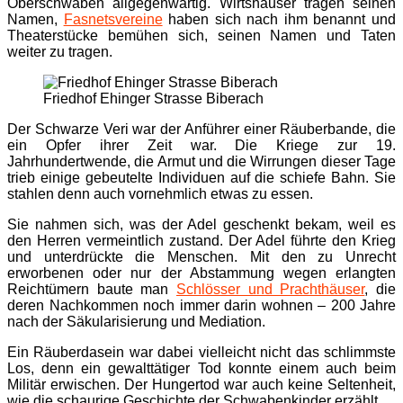
Oberschwaben allgegenwärtig. Wirtshäuser tragen seinen
Namen,
Fasnetsvereine
haben sich nach ihm benannt und
Theaterstücke bemühen sich, seinen Namen und Taten
weiter zu tragen.
Friedhof Ehinger Strasse Biberach
Der Schwarze Veri war der Anführer einer Räuberbande, die
ein Opfer ihrer Zeit war. Die Kriege zur 19.
Jahrhundertwende, die Armut und die Wirrungen dieser Tage
trieb einige gebeutelte Individuen auf die schiefe Bahn. Sie
stahlen denn auch vornehmlich etwas zu essen.
Sie nahmen sich, was der Adel geschenkt bekam, weil es
den Herren vermeintlich zustand. Der Adel führte den Krieg
und unterdrückte die Menschen. Mit den zu Unrecht
erworbenen oder nur der Abstammung wegen erlangten
Reichtümern baute man
Schlösser und Prachthäuser
, die
deren Nachkommen noch immer darin wohnen – 200 Jahre
nach der Säkularisierung und Mediation.
Ein Räuberdasein war dabei vielleicht nicht das schlimmste
Los, denn ein gewalttätiger Tod konnte einem auch beim
Militär erwischen. Der Hungertod war auch keine Seltenheit,
wie die schaurige Geschichte der Schwabenkinder erzählt.