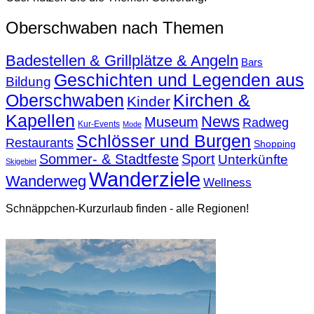
Oberschwaben nach Themen
Badestellen & Grillplätze & Angeln
Bars
Geschichten und Legenden aus
Bildung
Oberschwaben
Kirchen &
Kinder
Kapellen
News
Museum
Radweg
Kur-Events
Mode
Schlösser und Burgen
Restaurants
Shopping
Sommer- & Stadtfeste
Sport
Unterkünfte
Skigebiet
Wanderziele
Wanderweg
Wellness
Schnäppchen-Kurzurlaub finden - alle Regionen!