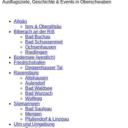
Ausflugsziele, Geschichte & Events in Oberschwaben
Allgäu
Isny & Oberallgäu
Biberach an der Riß
Bad Buchau
Bad Schussenried
Ochsenhausen
Riedlingen
Bodensee (westlich)
Friedrichshafen
Deggenhauser Tal
Ravensburg
Altshausen
Aulendorf
Bad Waldsee
Bad Wurzach
Wolfegg
Sigmaringen
Bad Saulgau
Mengen
Pfullendorf & Linzgau
Ulm und Umgebung