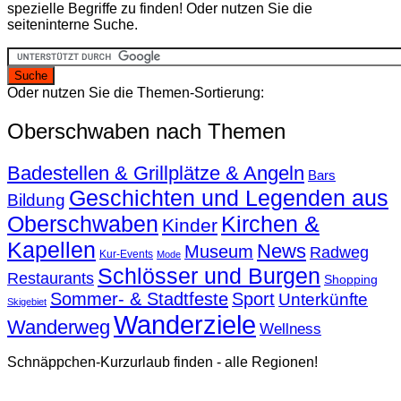
spezielle Begriffe zu finden! Oder nutzen Sie die
seiteninterne Suche.
Oder nutzen Sie die Themen-Sortierung:
Oberschwaben nach Themen
Badestellen & Grillplätze & Angeln
Bars
Geschichten und Legenden aus
Bildung
Oberschwaben
Kirchen &
Kinder
Kapellen
News
Museum
Radweg
Kur-Events
Mode
Schlösser und Burgen
Restaurants
Shopping
Sommer- & Stadtfeste
Sport
Unterkünfte
Skigebiet
Wanderziele
Wanderweg
Wellness
Schnäppchen-Kurzurlaub finden - alle Regionen!