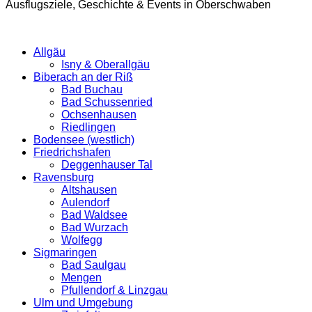
Ausflugsziele, Geschichte & Events in Oberschwaben
Allgäu
Isny & Oberallgäu
Biberach an der Riß
Bad Buchau
Bad Schussenried
Ochsenhausen
Riedlingen
Bodensee (westlich)
Friedrichshafen
Deggenhauser Tal
Ravensburg
Altshausen
Aulendorf
Bad Waldsee
Bad Wurzach
Wolfegg
Sigmaringen
Bad Saulgau
Mengen
Pfullendorf & Linzgau
Ulm und Umgebung