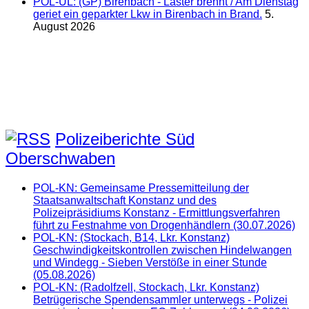
POL-UL: (GP) Birenbach - Laster brennt / Am Dienstag
geriet ein geparkter Lkw in Birenbach in Brand.
5.
August 2026
Polizeiberichte Süd
Oberschwaben
POL-KN: Gemeinsame Pressemitteilung der
Staatsanwaltschaft Konstanz und des
Polizeipräsidiums Konstanz - Ermittlungsverfahren
führt zu Festnahme von Drogenhändlern (30.07.2026)
POL-KN: (Stockach, B14, Lkr. Konstanz)
Geschwindigkeitskontrollen zwischen Hindelwangen
und Windegg - Sieben Verstöße in einer Stunde
(05.08.2026)
POL-KN: (Radolfzell, Stockach, Lkr. Konstanz)
Betrügerische Spendensammler unterwegs - Polizei