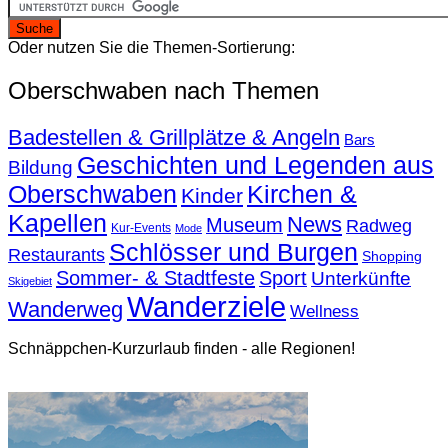
Oder nutzen Sie die Themen-Sortierung:
Oberschwaben nach Themen
Badestellen & Grillplätze & Angeln
Bars
Geschichten und Legenden aus
Bildung
Oberschwaben
Kirchen &
Kinder
Kapellen
News
Museum
Radweg
Kur-Events
Mode
Schlösser und Burgen
Restaurants
Shopping
Sommer- & Stadtfeste
Sport
Unterkünfte
Skigebiet
Wanderziele
Wanderweg
Wellness
Schnäppchen-Kurzurlaub finden - alle Regionen!