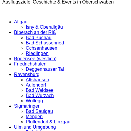
Ausflugsziele, Geschichte & Events in Oberschwaben
Allgäu
Isny & Oberallgäu
Biberach an der Riß
Bad Buchau
Bad Schussenried
Ochsenhausen
Riedlingen
Bodensee (westlich)
Friedrichshafen
Deggenhauser Tal
Ravensburg
Altshausen
Aulendorf
Bad Waldsee
Bad Wurzach
Wolfegg
Sigmaringen
Bad Saulgau
Mengen
Pfullendorf & Linzgau
Ulm und Umgebung