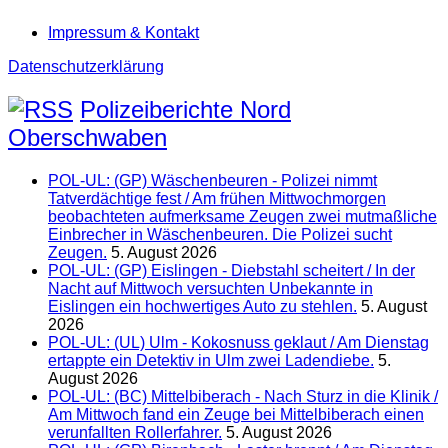
Impressum & Kontakt
Datenschutzerklärung
Polizeiberichte Nord
Oberschwaben
POL-UL: (GP) Wäschenbeuren - Polizei nimmt
Tatverdächtige fest / Am frühen Mittwochmorgen
beobachteten aufmerksame Zeugen zwei mutmaßliche
Einbrecher in Wäschenbeuren. Die Polizei sucht
Zeugen.
5. August 2026
POL-UL: (GP) Eislingen - Diebstahl scheitert / In der
Nacht auf Mittwoch versuchten Unbekannte in
Eislingen ein hochwertiges Auto zu stehlen.
5. August
2026
POL-UL: (UL) Ulm - Kokosnuss geklaut / Am Dienstag
ertappte ein Detektiv in Ulm zwei Ladendiebe.
5.
August 2026
POL-UL: (BC) Mittelbiberach - Nach Sturz in die Klinik /
Am Mittwoch fand ein Zeuge bei Mittelbiberach einen
verunfallten Rollerfahrer.
5. August 2026