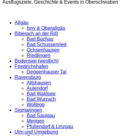
Ausflugsziele, Geschichte & Events in Oberschwaben
Allgäu
Isny & Oberallgäu
Biberach an der Riß
Bad Buchau
Bad Schussenried
Ochsenhausen
Riedlingen
Bodensee (westlich)
Friedrichshafen
Deggenhauser Tal
Ravensburg
Altshausen
Aulendorf
Bad Waldsee
Bad Wurzach
Wolfegg
Sigmaringen
Bad Saulgau
Mengen
Pfullendorf & Linzgau
Ulm und Umgebung