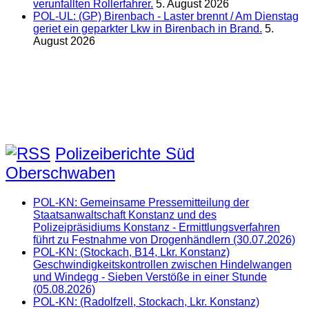
verunfallten Rollerfahrer.
5. August 2026
POL-UL: (GP) Birenbach - Laster brennt / Am Dienstag
geriet ein geparkter Lkw in Birenbach in Brand.
5.
August 2026
Polizeiberichte Süd
Oberschwaben
POL-KN: Gemeinsame Pressemitteilung der
Staatsanwaltschaft Konstanz und des
Polizeipräsidiums Konstanz - Ermittlungsverfahren
führt zu Festnahme von Drogenhändlern (30.07.2026)
POL-KN: (Stockach, B14, Lkr. Konstanz)
Geschwindigkeitskontrollen zwischen Hindelwangen
und Windegg - Sieben Verstöße in einer Stunde
(05.08.2026)
POL-KN: (Radolfzell, Stockach, Lkr. Konstanz)