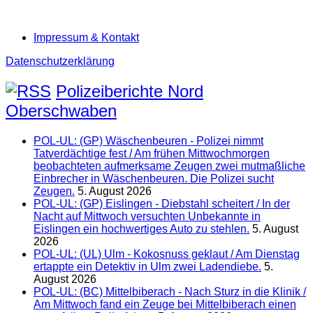
Impressum & Kontakt
Datenschutzerklärung
Polizeiberichte Nord
Oberschwaben
POL-UL: (GP) Wäschenbeuren - Polizei nimmt
Tatverdächtige fest / Am frühen Mittwochmorgen
beobachteten aufmerksame Zeugen zwei mutmaßliche
Einbrecher in Wäschenbeuren. Die Polizei sucht
Zeugen.
5. August 2026
POL-UL: (GP) Eislingen - Diebstahl scheitert / In der
Nacht auf Mittwoch versuchten Unbekannte in
Eislingen ein hochwertiges Auto zu stehlen.
5. August
2026
POL-UL: (UL) Ulm - Kokosnuss geklaut / Am Dienstag
ertappte ein Detektiv in Ulm zwei Ladendiebe.
5.
August 2026
POL-UL: (BC) Mittelbiberach - Nach Sturz in die Klinik /
Am Mittwoch fand ein Zeuge bei Mittelbiberach einen