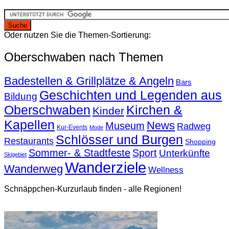
Oder nutzen Sie die Themen-Sortierung:
Oberschwaben nach Themen
Badestellen & Grillplätze & Angeln
Bars
Geschichten und Legenden aus
Bildung
Oberschwaben
Kirchen &
Kinder
Kapellen
News
Museum
Radweg
Kur-Events
Mode
Schlösser und Burgen
Restaurants
Shopping
Sommer- & Stadtfeste
Sport
Unterkünfte
Skigebiet
Wanderziele
Wanderweg
Wellness
Schnäppchen-Kurzurlaub finden - alle Regionen!