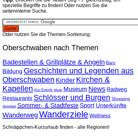
spezielle Begriffe zu finden! Oder nutzen Sie die
seiteninterne Suche.
Oder nutzen Sie die Themen-Sortierung:
Oberschwaben nach Themen
Badestellen & Grillplätze & Angeln
Bars
Geschichten und Legenden aus
Bildung
Oberschwaben
Kirchen &
Kinder
Kapellen
News
Museum
Radweg
Kur-Events
Mode
Schlösser und Burgen
Restaurants
Shopping
Sommer- & Stadtfeste
Sport
Unterkünfte
Skigebiet
Wanderziele
Wanderweg
Wellness
Schnäppchen-Kurzurlaub finden - alle Regionen!