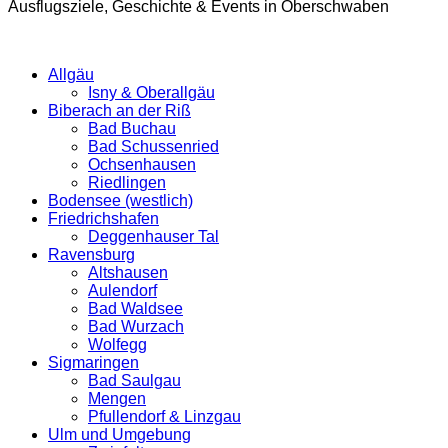
Ausflugsziele, Geschichte & Events in Oberschwaben
Allgäu
Isny & Oberallgäu
Biberach an der Riß
Bad Buchau
Bad Schussenried
Ochsenhausen
Riedlingen
Bodensee (westlich)
Friedrichshafen
Deggenhauser Tal
Ravensburg
Altshausen
Aulendorf
Bad Waldsee
Bad Wurzach
Wolfegg
Sigmaringen
Bad Saulgau
Mengen
Pfullendorf & Linzgau
Ulm und Umgebung