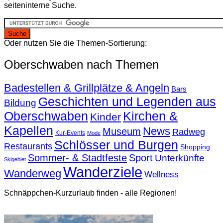
seiteninterne Suche.
Oder nutzen Sie die Themen-Sortierung:
Oberschwaben nach Themen
Badestellen & Grillplätze & Angeln
Bars
Geschichten und Legenden aus
Bildung
Oberschwaben
Kirchen &
Kinder
Kapellen
News
Museum
Radweg
Kur-Events
Mode
Schlösser und Burgen
Restaurants
Shopping
Sommer- & Stadtfeste
Sport
Unterkünfte
Skigebiet
Wanderziele
Wanderweg
Wellness
Schnäppchen-Kurzurlaub finden - alle Regionen!