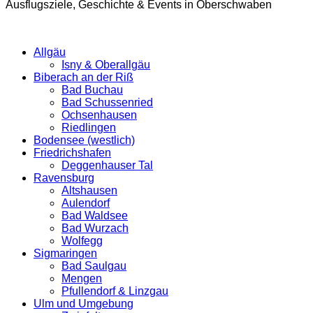
Ausflugsziele, Geschichte & Events in Oberschwaben
Allgäu
Isny & Oberallgäu
Biberach an der Riß
Bad Buchau
Bad Schussenried
Ochsenhausen
Riedlingen
Bodensee (westlich)
Friedrichshafen
Deggenhauser Tal
Ravensburg
Altshausen
Aulendorf
Bad Waldsee
Bad Wurzach
Wolfegg
Sigmaringen
Bad Saulgau
Mengen
Pfullendorf & Linzgau
Ulm und Umgebung