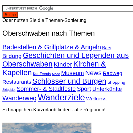
Oder nutzen Sie die Themen-Sortierung:
Oberschwaben nach Themen
Badestellen & Grillplätze & Angeln
Bars
Geschichten und Legenden aus
Bildung
Oberschwaben
Kirchen &
Kinder
Kapellen
News
Museum
Radweg
Kur-Events
Mode
Schlösser und Burgen
Restaurants
Shopping
Sommer- & Stadtfeste
Sport
Unterkünfte
Skigebiet
Wanderziele
Wanderweg
Wellness
Schnäppchen-Kurzurlaub finden - alle Regionen!