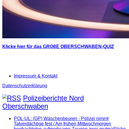
Klicke hier für das GROßE OBERSCHWABEN-QUIZ
Impressum & Kontakt
Datenschutzerklärung
Polizeiberichte Nord
Oberschwaben
POL-UL: (GP) Wäschenbeuren - Polizei nimmt
Tatverdächtige fest / Am frühen Mittwochmorgen
beobachteten aufmerksame Zeugen zwei mutmaßliche