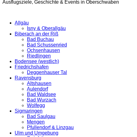
Ausflugsziele, Geschichte & Events in Oberschwaben
Allgäu
Isny & Oberallgäu
Biberach an der Riß
Bad Buchau
Bad Schussenried
Ochsenhausen
Riedlingen
Bodensee (westlich)
Friedrichshafen
Deggenhauser Tal
Ravensburg
Altshausen
Aulendorf
Bad Waldsee
Bad Wurzach
Wolfegg
Sigmaringen
Bad Saulgau
Mengen
Pfullendorf & Linzgau
Ulm und Umgebung