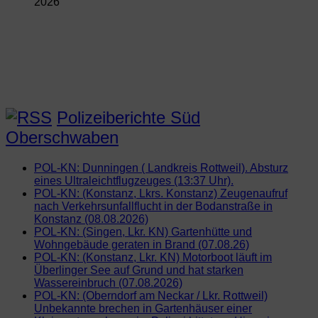
2026
Polizeiberichte Süd
Oberschwaben
POL-KN: Dunningen ( Landkreis Rottweil). Absturz
eines Ultraleichtflugzeuges (13:37 Uhr).
POL-KN: (Konstanz, Lkrs. Konstanz) Zeugenaufruf
nach Verkehrsunfallflucht in der Bodanstraße in
Konstanz (08.08.2026)
POL-KN: (Singen, Lkr. KN) Gartenhütte und
Wohngebäude geraten in Brand (07.08.26)
POL-KN: (Konstanz, Lkr. KN) Motorboot läuft im
Überlinger See auf Grund und hat starken
Wassereinbruch (07.08.2026)
POL-KN: (Oberndorf am Neckar / Lkr. Rottweil)
Unbekannte brechen in Gartenhäuser einer