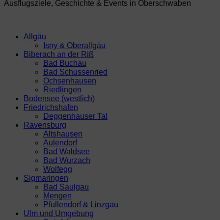
Ausflugsziele, Geschichte & Events in Oberschwaben
Allgäu
Isny & Oberallgäu
Biberach an der Riß
Bad Buchau
Bad Schussenried
Ochsenhausen
Riedlingen
Bodensee (westlich)
Friedrichshafen
Deggenhauser Tal
Ravensburg
Altshausen
Aulendorf
Bad Waldsee
Bad Wurzach
Wolfegg
Sigmaringen
Bad Saulgau
Mengen
Pfullendorf & Linzgau
Ulm und Umgebung