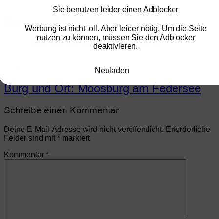
Sie benutzen leider einen Adblocker
Burgstall Alt-Heiligenberg
Werbung ist nicht toll. Aber leider nötig. Um die Seite
nutzen zu können, müssen Sie den Adblocker
deaktivieren.
Ausflugsziele
Bad Buchau
Neuladen
Burg und Ort: Moosburg am Federsee
Schreibe einen Kommentar
Deine E-Mail-Adresse wird nicht veröffentlicht.
Erforderliche
Felder sind mit
*
markiert
Kommentar
*