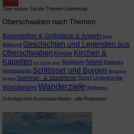
Oder nutzen Sie die Themen-Sortierung:
Oberschwaben nach Themen
Badestellen & Grillplätze & Angeln
Bars
Geschichten und Legenden aus
Bildung
Oberschwaben
Kirchen &
Kinder
Kapellen
News
Museum
Radweg
Kur-Events
Mode
Schlösser und Burgen
Restaurants
Shopping
Sommer- & Stadtfeste
Sport
Unterkünfte
Skigebiet
Wanderziele
Wanderweg
Wellness
Schnäppchen-Kurzurlaub finden - alle Regionen!