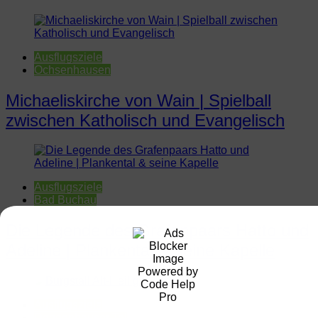
Ausflugsziele
Ochsenhausen
Michaeliskirche von Wain | Spielball
zwischen Katholisch und Evangelisch
Ausflugsziele
Bad Buchau
Die Legende des Grafenpaars Hatto und
Adeline | Plankental & seine Kapelle
Ausflugsziele
Deggenhauser Tal