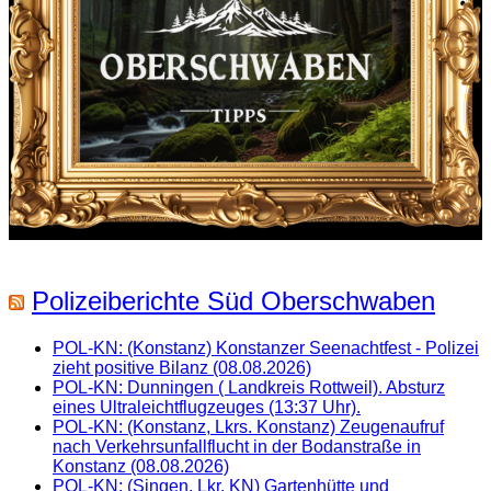
Polizeiberichte Süd Oberschwaben
POL-KN: (Konstanz) Konstanzer Seenachtfest - Polizei
zieht positive Bilanz (08.08.2026)
POL-KN: Dunningen ( Landkreis Rottweil). Absturz
eines Ultraleichtflugzeuges (13:37 Uhr).
POL-KN: (Konstanz, Lkrs. Konstanz) Zeugenaufruf
nach Verkehrsunfallflucht in der Bodanstraße in
Konstanz (08.08.2026)
POL-KN: (Singen, Lkr. KN) Gartenhütte und