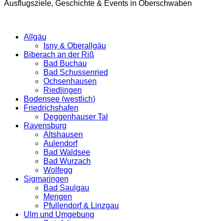
Ausflugsziele, Geschichte & Events in Oberschwaben
Allgäu
Isny & Oberallgäu
Biberach an der Riß
Bad Buchau
Bad Schussenried
Ochsenhausen
Riedlingen
Bodensee (westlich)
Friedrichshafen
Deggenhauser Tal
Ravensburg
Altshausen
Aulendorf
Bad Waldsee
Bad Wurzach
Wolfegg
Sigmaringen
Bad Saulgau
Mengen
Pfullendorf & Linzgau
Ulm und Umgebung