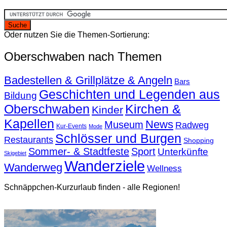
Oder nutzen Sie die Themen-Sortierung:
Oberschwaben nach Themen
Badestellen & Grillplätze & Angeln
Bars
Geschichten und Legenden aus
Bildung
Oberschwaben
Kirchen &
Kinder
Kapellen
News
Museum
Radweg
Kur-Events
Mode
Schlösser und Burgen
Restaurants
Shopping
Sommer- & Stadtfeste
Sport
Unterkünfte
Skigebiet
Wanderziele
Wanderweg
Wellness
Schnäppchen-Kurzurlaub finden - alle Regionen!