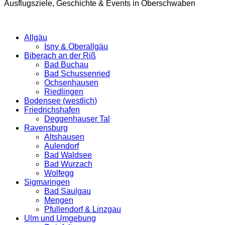
Ausflugsziele, Geschichte & Events in Oberschwaben
Allgäu
Isny & Oberallgäu
Biberach an der Riß
Bad Buchau
Bad Schussenried
Ochsenhausen
Riedlingen
Bodensee (westlich)
Friedrichshafen
Deggenhauser Tal
Ravensburg
Altshausen
Aulendorf
Bad Waldsee
Bad Wurzach
Wolfegg
Sigmaringen
Bad Saulgau
Mengen
Pfullendorf & Linzgau
Ulm und Umgebung