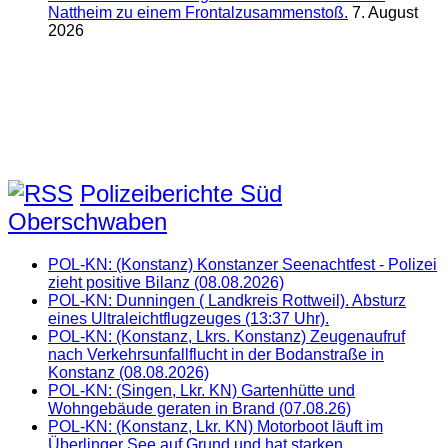
Nattheim zu einem Frontalzusammenstoß.
7. August
2026
Polizeiberichte Süd
Oberschwaben
POL-KN: (Konstanz) Konstanzer Seenachtfest - Polizei
zieht positive Bilanz (08.08.2026)
POL-KN: Dunningen ( Landkreis Rottweil). Absturz
eines Ultraleichtflugzeuges (13:37 Uhr).
POL-KN: (Konstanz, Lkrs. Konstanz) Zeugenaufruf
nach Verkehrsunfallflucht in der Bodanstraße in
Konstanz (08.08.2026)
POL-KN: (Singen, Lkr. KN) Gartenhütte und
Wohngebäude geraten in Brand (07.08.26)
POL-KN: (Konstanz, Lkr. KN) Motorboot läuft im
Überlinger See auf Grund und hat starken