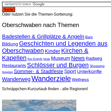
Oder nutzen Sie die Themen-Sortierung:
Oberschwaben nach Themen
Badestellen & Grillplätze & Angeln
Bars
Geschichten und Legenden aus
Bildung
Oberschwaben
Kirchen &
Kinder
Kapellen
News
Museum
Radweg
Kur-Events
Mode
Schlösser und Burgen
Restaurants
Shopping
Sommer- & Stadtfeste
Sport
Unterkünfte
Skigebiet
Wanderziele
Wanderweg
Wellness
Schnäppchen-Kurzurlaub finden - alle Regionen!