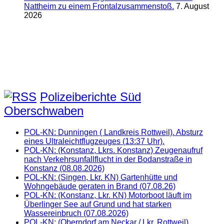
Nattheim zu einem Frontalzusammenstoß.
7. August
2026
Polizeiberichte Süd
Oberschwaben
POL-KN: Dunningen ( Landkreis Rottweil). Absturz
eines Ultraleichtflugzeuges (13:37 Uhr).
POL-KN: (Konstanz, Lkrs. Konstanz) Zeugenaufruf
nach Verkehrsunfallflucht in der Bodanstraße in
Konstanz (08.08.2026)
POL-KN: (Singen, Lkr. KN) Gartenhütte und
Wohngebäude geraten in Brand (07.08.26)
POL-KN: (Konstanz, Lkr. KN) Motorboot läuft im
Überlinger See auf Grund und hat starken
Wassereinbruch (07.08.2026)
POL-KN: (Oberndorf am Neckar / Lkr. Rottweil)