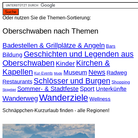
Oder nutzen Sie die Themen-Sortierung:
Oberschwaben nach Themen
Badestellen & Grillplätze & Angeln
Bars
Geschichten und Legenden aus
Bildung
Oberschwaben
Kirchen &
Kinder
Kapellen
News
Museum
Radweg
Kur-Events
Mode
Schlösser und Burgen
Restaurants
Shopping
Sommer- & Stadtfeste
Sport
Unterkünfte
Skigebiet
Wanderziele
Wanderweg
Wellness
Schnäppchen-Kurzurlaub finden - alle Regionen!