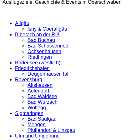
Ausflugsziele, Geschichte & Events in Oberschwaben
Allgäu
Isny & Oberallgäu
Biberach an der Riß
Bad Buchau
Bad Schussenried
Ochsenhausen
Riedlingen
Bodensee (westlich)
Friedrichshafen
Deggenhauser Tal
Ravensburg
Altshausen
Aulendorf
Bad Waldsee
Bad Wurzach
Wolfegg
Sigmaringen
Bad Saulgau
Mengen
Pfullendorf & Linzgau
Ulm und Umgebung