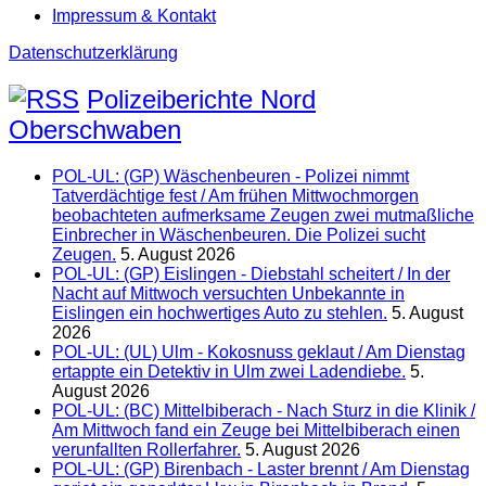
Impressum & Kontakt
Datenschutzerklärung
Polizeiberichte Nord
Oberschwaben
POL-UL: (GP) Wäschenbeuren - Polizei nimmt
Tatverdächtige fest / Am frühen Mittwochmorgen
beobachteten aufmerksame Zeugen zwei mutmaßliche
Einbrecher in Wäschenbeuren. Die Polizei sucht
Zeugen.
5. August 2026
POL-UL: (GP) Eislingen - Diebstahl scheitert / In der
Nacht auf Mittwoch versuchten Unbekannte in
Eislingen ein hochwertiges Auto zu stehlen.
5. August
2026
POL-UL: (UL) Ulm - Kokosnuss geklaut / Am Dienstag
ertappte ein Detektiv in Ulm zwei Ladendiebe.
5.
August 2026
POL-UL: (BC) Mittelbiberach - Nach Sturz in die Klinik /
Am Mittwoch fand ein Zeuge bei Mittelbiberach einen
verunfallten Rollerfahrer.
5. August 2026
POL-UL: (GP) Birenbach - Laster brennt / Am Dienstag