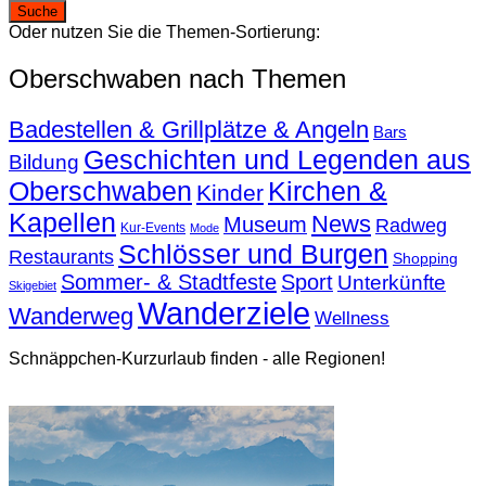
Oder nutzen Sie die Themen-Sortierung:
Oberschwaben nach Themen
Badestellen & Grillplätze & Angeln
Bars
Geschichten und Legenden aus
Bildung
Oberschwaben
Kirchen &
Kinder
Kapellen
News
Museum
Radweg
Kur-Events
Mode
Schlösser und Burgen
Restaurants
Shopping
Sommer- & Stadtfeste
Sport
Unterkünfte
Skigebiet
Wanderziele
Wanderweg
Wellness
Schnäppchen-Kurzurlaub finden - alle Regionen!