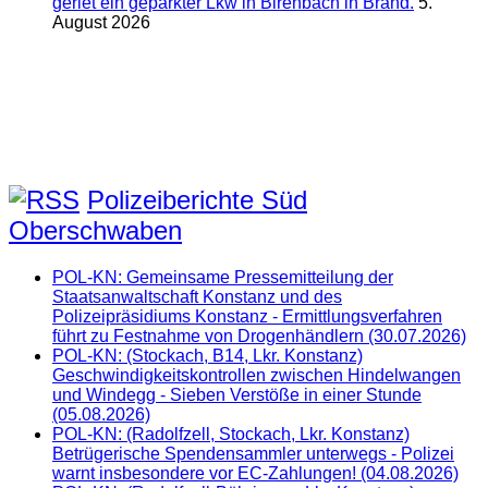
geriet ein geparkter Lkw in Birenbach in Brand.
5.
August 2026
Polizeiberichte Süd
Oberschwaben
POL-KN: Gemeinsame Pressemitteilung der
Staatsanwaltschaft Konstanz und des
Polizeipräsidiums Konstanz - Ermittlungsverfahren
führt zu Festnahme von Drogenhändlern (30.07.2026)
POL-KN: (Stockach, B14, Lkr. Konstanz)
Geschwindigkeitskontrollen zwischen Hindelwangen
und Windegg - Sieben Verstöße in einer Stunde
(05.08.2026)
POL-KN: (Radolfzell, Stockach, Lkr. Konstanz)
Betrügerische Spendensammler unterwegs - Polizei
warnt insbesondere vor EC-Zahlungen! (04.08.2026)