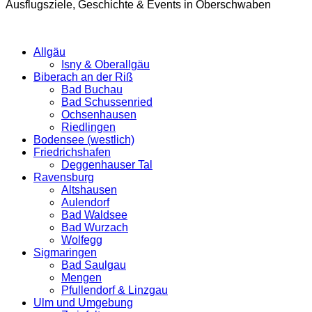
Ausflugsziele, Geschichte & Events in Oberschwaben
Allgäu
Isny & Oberallgäu
Biberach an der Riß
Bad Buchau
Bad Schussenried
Ochsenhausen
Riedlingen
Bodensee (westlich)
Friedrichshafen
Deggenhauser Tal
Ravensburg
Altshausen
Aulendorf
Bad Waldsee
Bad Wurzach
Wolfegg
Sigmaringen
Bad Saulgau
Mengen
Pfullendorf & Linzgau
Ulm und Umgebung