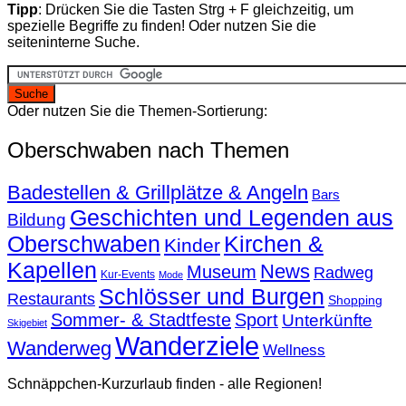
Tipp
: Drücken Sie die Tasten Strg + F gleichzeitig, um
spezielle Begriffe zu finden! Oder nutzen Sie die
seiteninterne Suche.
Oder nutzen Sie die Themen-Sortierung:
Oberschwaben nach Themen
Badestellen & Grillplätze & Angeln
Bars
Geschichten und Legenden aus
Bildung
Oberschwaben
Kirchen &
Kinder
Kapellen
News
Museum
Radweg
Kur-Events
Mode
Schlösser und Burgen
Restaurants
Shopping
Sommer- & Stadtfeste
Sport
Unterkünfte
Skigebiet
Wanderziele
Wanderweg
Wellness
Schnäppchen-Kurzurlaub finden - alle Regionen!