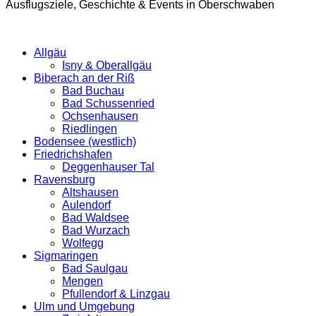
Ausflugsziele, Geschichte & Events in Oberschwaben
Allgäu
Isny & Oberallgäu
Biberach an der Riß
Bad Buchau
Bad Schussenried
Ochsenhausen
Riedlingen
Bodensee (westlich)
Friedrichshafen
Deggenhauser Tal
Ravensburg
Altshausen
Aulendorf
Bad Waldsee
Bad Wurzach
Wolfegg
Sigmaringen
Bad Saulgau
Mengen
Pfullendorf & Linzgau
Ulm und Umgebung