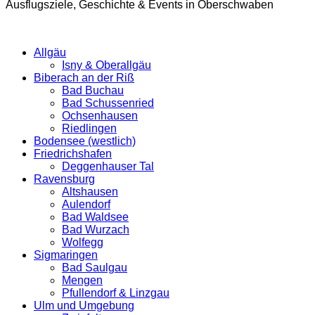
Ausflugsziele, Geschichte & Events in Oberschwaben
Allgäu
Isny & Oberallgäu
Biberach an der Riß
Bad Buchau
Bad Schussenried
Ochsenhausen
Riedlingen
Bodensee (westlich)
Friedrichshafen
Deggenhauser Tal
Ravensburg
Altshausen
Aulendorf
Bad Waldsee
Bad Wurzach
Wolfegg
Sigmaringen
Bad Saulgau
Mengen
Pfullendorf & Linzgau
Ulm und Umgebung