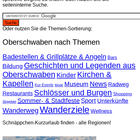
seiteninterne Suche.
Oder nutzen Sie die Themen-Sortierung:
Oberschwaben nach Themen
Badestellen & Grillplätze & Angeln
Bars
Geschichten und Legenden aus
Bildung
Oberschwaben
Kirchen &
Kinder
Kapellen
News
Museum
Radweg
Kur-Events
Mode
Schlösser und Burgen
Restaurants
Shopping
Sommer- & Stadtfeste
Sport
Unterkünfte
Skigebiet
Wanderziele
Wanderweg
Wellness
Schnäppchen-Kurzurlaub finden - alle Regionen!