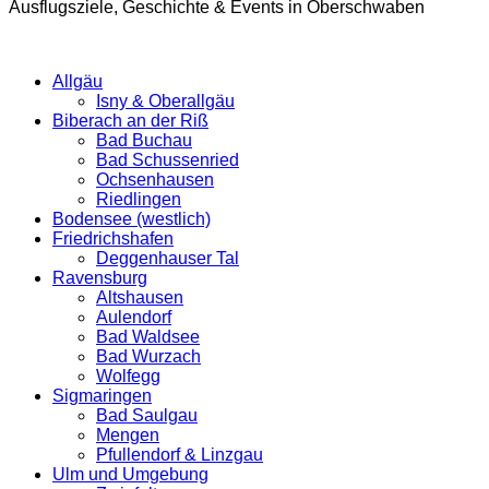
Ausflugsziele, Geschichte & Events in Oberschwaben
Allgäu
Isny & Oberallgäu
Biberach an der Riß
Bad Buchau
Bad Schussenried
Ochsenhausen
Riedlingen
Bodensee (westlich)
Friedrichshafen
Deggenhauser Tal
Ravensburg
Altshausen
Aulendorf
Bad Waldsee
Bad Wurzach
Wolfegg
Sigmaringen
Bad Saulgau
Mengen
Pfullendorf & Linzgau
Ulm und Umgebung