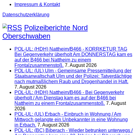
Impressum & Kontakt
Datenschutzerklärung
Polizeiberichte Nord
Oberschwaben
POL-UL: (HDH) Nattheim/B466 - KORRKETUR TAG
Bei Gegenverkehr überholt Am DONNERSTAG kam es
auf der B466 bei Nattheim zu einem
Frontalzusammenstoß.
7. August 2026
POL-UL: (UL) Ulm - Gemeinsame Pressemitteilung der
Staatsanwaltschaft Ulm und der Polizei: Tatverdächtige
nach mutmaßlichem Raub und Drogenhandel in Haft.
7. August 2026
POL-UL: (HDH) Nattheim/B466 - Bei Gegenverkehr
überholt / Am Dienstag kam es auf der B466 bei
Nattheim zu einem Frontalzusammenstoß.
7. August
2026
POL-UL: (UL) Erbach - Einbruch in Wohnung / Am
Mittwoch gelangte ein Unbekannter in eine Wohnung
in Erbach.
7. August 2026
POL-UL: (BC) Biberach - Wieder betrunken unterwegs /