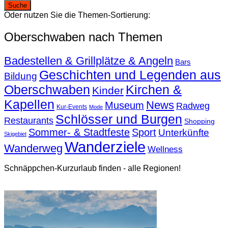
Oder nutzen Sie die Themen-Sortierung:
Oberschwaben nach Themen
Badestellen & Grillplätze & Angeln
Bars
Geschichten und Legenden aus
Bildung
Oberschwaben
Kirchen &
Kinder
Kapellen
News
Museum
Radweg
Kur-Events
Mode
Schlösser und Burgen
Restaurants
Shopping
Sommer- & Stadtfeste
Sport
Unterkünfte
Skigebiet
Wanderziele
Wanderweg
Wellness
Schnäppchen-Kurzurlaub finden - alle Regionen!