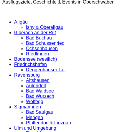
Ausflugsziele, Geschichte & Events in Oberschwaben
Allgäu
Isny & Oberallgäu
Biberach an der Riß
Bad Buchau
Bad Schussenried
Ochsenhausen
Riedlingen
Bodensee (westlich)
Friedrichshafen
Deggenhauser Tal
Ravensburg
Altshausen
Aulendorf
Bad Waldsee
Bad Wurzach
Wolfegg
Sigmaringen
Bad Saulgau
Mengen
Pfullendorf & Linzgau
Ulm und Umgebung