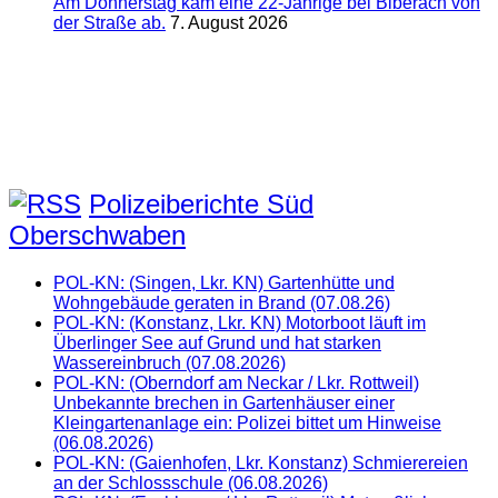
Am Donnerstag kam eine 22-Jährige bei Biberach von
der Straße ab.
7. August 2026
Polizeiberichte Süd
Oberschwaben
POL-KN: (Singen, Lkr. KN) Gartenhütte und
Wohngebäude geraten in Brand (07.08.26)
POL-KN: (Konstanz, Lkr. KN) Motorboot läuft im
Überlinger See auf Grund und hat starken
Wassereinbruch (07.08.2026)
POL-KN: (Oberndorf am Neckar / Lkr. Rottweil)
Unbekannte brechen in Gartenhäuser einer
Kleingartenanlage ein: Polizei bittet um Hinweise
(06.08.2026)
POL-KN: (Gaienhofen, Lkr. Konstanz) Schmierereien
an der Schlossschule (06.08.2026)