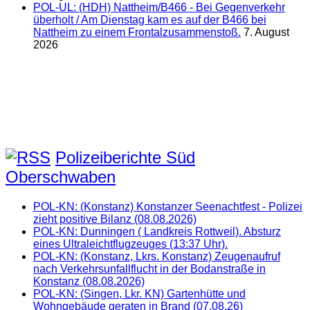
POL-UL: (HDH) Nattheim/B466 - Bei Gegenverkehr
überholt / Am Dienstag kam es auf der B466 bei
Nattheim zu einem Frontalzusammenstoß.
7. August
2026
Polizeiberichte Süd
Oberschwaben
POL-KN: (Konstanz) Konstanzer Seenachtfest - Polizei
zieht positive Bilanz (08.08.2026)
POL-KN: Dunningen ( Landkreis Rottweil). Absturz
eines Ultraleichtflugzeuges (13:37 Uhr).
POL-KN: (Konstanz, Lkrs. Konstanz) Zeugenaufruf
nach Verkehrsunfallflucht in der Bodanstraße in
Konstanz (08.08.2026)
POL-KN: (Singen, Lkr. KN) Gartenhütte und
Wohngebäude geraten in Brand (07.08.26)