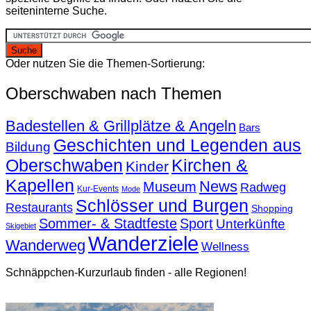
seiteninterne Suche.
Oder nutzen Sie die Themen-Sortierung:
Oberschwaben nach Themen
Badestellen & Grillplätze & Angeln
Bars
Geschichten und Legenden aus
Bildung
Oberschwaben
Kirchen &
Kinder
Kapellen
News
Museum
Radweg
Kur-Events
Mode
Schlösser und Burgen
Restaurants
Shopping
Sommer- & Stadtfeste
Sport
Unterkünfte
Skigebiet
Wanderziele
Wanderweg
Wellness
Schnäppchen-Kurzurlaub finden - alle Regionen!