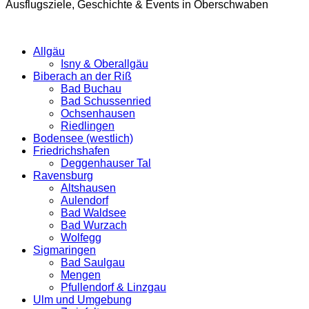
Ausflugsziele, Geschichte & Events in Oberschwaben
Allgäu
Isny & Oberallgäu
Biberach an der Riß
Bad Buchau
Bad Schussenried
Ochsenhausen
Riedlingen
Bodensee (westlich)
Friedrichshafen
Deggenhauser Tal
Ravensburg
Altshausen
Aulendorf
Bad Waldsee
Bad Wurzach
Wolfegg
Sigmaringen
Bad Saulgau
Mengen
Pfullendorf & Linzgau
Ulm und Umgebung