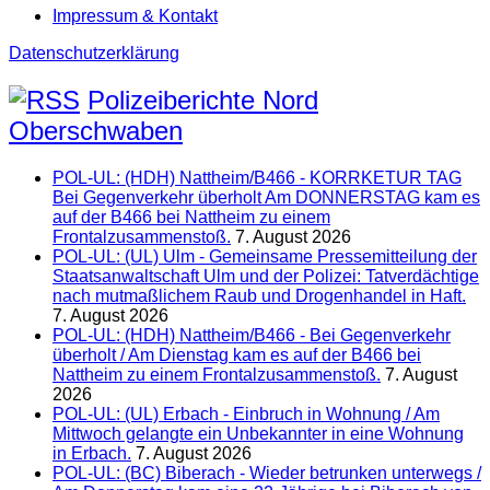
Impressum & Kontakt
Datenschutzerklärung
Polizeiberichte Nord
Oberschwaben
POL-UL: (HDH) Nattheim/B466 - KORRKETUR TAG
Bei Gegenverkehr überholt Am DONNERSTAG kam es
auf der B466 bei Nattheim zu einem
Frontalzusammenstoß.
7. August 2026
POL-UL: (UL) Ulm - Gemeinsame Pressemitteilung der
Staatsanwaltschaft Ulm und der Polizei: Tatverdächtige
nach mutmaßlichem Raub und Drogenhandel in Haft.
7. August 2026
POL-UL: (HDH) Nattheim/B466 - Bei Gegenverkehr
überholt / Am Dienstag kam es auf der B466 bei
Nattheim zu einem Frontalzusammenstoß.
7. August
2026
POL-UL: (UL) Erbach - Einbruch in Wohnung / Am
Mittwoch gelangte ein Unbekannter in eine Wohnung
in Erbach.
7. August 2026
POL-UL: (BC) Biberach - Wieder betrunken unterwegs /