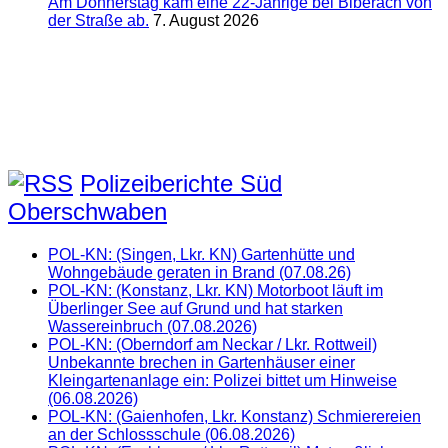
Am Donnerstag kam eine 22-Jährige bei Biberach von
der Straße ab.
7. August 2026
Polizeiberichte Süd
Oberschwaben
POL-KN: (Singen, Lkr. KN) Gartenhütte und
Wohngebäude geraten in Brand (07.08.26)
POL-KN: (Konstanz, Lkr. KN) Motorboot läuft im
Überlinger See auf Grund und hat starken
Wassereinbruch (07.08.2026)
POL-KN: (Oberndorf am Neckar / Lkr. Rottweil)
Unbekannte brechen in Gartenhäuser einer
Kleingartenanlage ein: Polizei bittet um Hinweise
(06.08.2026)
POL-KN: (Gaienhofen, Lkr. Konstanz) Schmierereien
an der Schlossschule (06.08.2026)