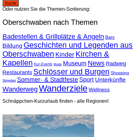
Oder nutzen Sie die Themen-Sortierung:
Oberschwaben nach Themen
Badestellen & Grillplätze & Angeln
Bars
Geschichten und Legenden aus
Bildung
Oberschwaben
Kirchen &
Kinder
Kapellen
News
Museum
Radweg
Kur-Events
Mode
Schlösser und Burgen
Restaurants
Shopping
Sommer- & Stadtfeste
Sport
Unterkünfte
Skigebiet
Wanderziele
Wanderweg
Wellness
Schnäppchen-Kurzurlaub finden - alle Regionen!