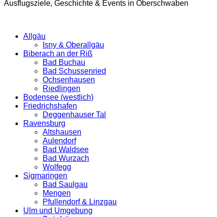
Ausflugsziele, Geschichte & Events in Oberschwaben
Allgäu
Isny & Oberallgäu
Biberach an der Riß
Bad Buchau
Bad Schussenried
Ochsenhausen
Riedlingen
Bodensee (westlich)
Friedrichshafen
Deggenhauser Tal
Ravensburg
Altshausen
Aulendorf
Bad Waldsee
Bad Wurzach
Wolfegg
Sigmaringen
Bad Saulgau
Mengen
Pfullendorf & Linzgau
Ulm und Umgebung