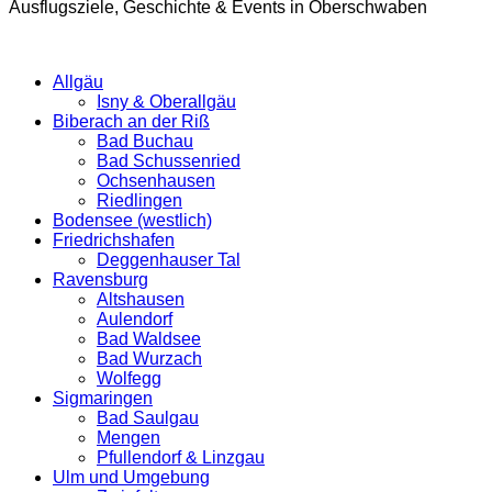
Ausflugsziele, Geschichte & Events in Oberschwaben
Allgäu
Isny & Oberallgäu
Biberach an der Riß
Bad Buchau
Bad Schussenried
Ochsenhausen
Riedlingen
Bodensee (westlich)
Friedrichshafen
Deggenhauser Tal
Ravensburg
Altshausen
Aulendorf
Bad Waldsee
Bad Wurzach
Wolfegg
Sigmaringen
Bad Saulgau
Mengen
Pfullendorf & Linzgau
Ulm und Umgebung