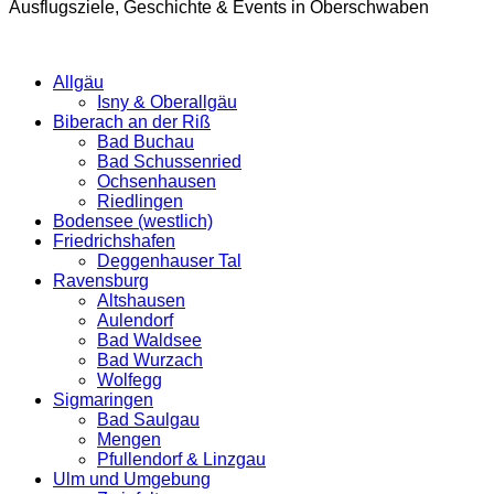
Ausflugsziele, Geschichte & Events in Oberschwaben
Allgäu
Isny & Oberallgäu
Biberach an der Riß
Bad Buchau
Bad Schussenried
Ochsenhausen
Riedlingen
Bodensee (westlich)
Friedrichshafen
Deggenhauser Tal
Ravensburg
Altshausen
Aulendorf
Bad Waldsee
Bad Wurzach
Wolfegg
Sigmaringen
Bad Saulgau
Mengen
Pfullendorf & Linzgau
Ulm und Umgebung