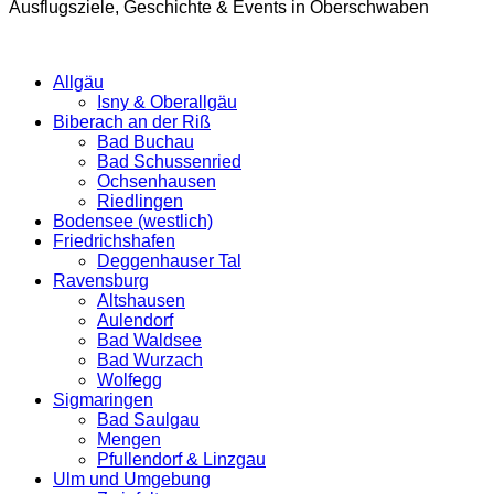
Ausflugsziele, Geschichte & Events in Oberschwaben
Allgäu
Isny & Oberallgäu
Biberach an der Riß
Bad Buchau
Bad Schussenried
Ochsenhausen
Riedlingen
Bodensee (westlich)
Friedrichshafen
Deggenhauser Tal
Ravensburg
Altshausen
Aulendorf
Bad Waldsee
Bad Wurzach
Wolfegg
Sigmaringen
Bad Saulgau
Mengen
Pfullendorf & Linzgau
Ulm und Umgebung