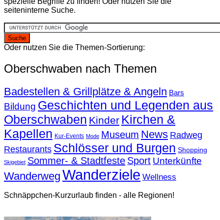
spezielle Begriffe zu finden! Oder nutzen Sie die
seiteninterne Suche.
Oder nutzen Sie die Themen-Sortierung:
Oberschwaben nach Themen
Badestellen & Grillplätze & Angeln
Bars
Geschichten und Legenden aus
Bildung
Oberschwaben
Kirchen &
Kinder
Kapellen
News
Museum
Radweg
Kur-Events
Mode
Schlösser und Burgen
Restaurants
Shopping
Sommer- & Stadtfeste
Sport
Unterkünfte
Skigebiet
Wanderziele
Wanderweg
Wellness
Schnäppchen-Kurzurlaub finden - alle Regionen!