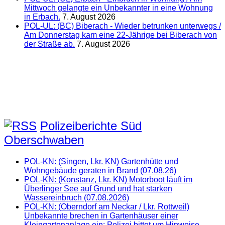
Mittwoch gelangte ein Unbekannter in eine Wohnung
in Erbach.
7. August 2026
POL-UL: (BC) Biberach - Wieder betrunken unterwegs /
Am Donnerstag kam eine 22-Jährige bei Biberach von
der Straße ab.
7. August 2026
Polizeiberichte Süd
Oberschwaben
POL-KN: (Singen, Lkr. KN) Gartenhütte und
Wohngebäude geraten in Brand (07.08.26)
POL-KN: (Konstanz, Lkr. KN) Motorboot läuft im
Überlinger See auf Grund und hat starken
Wassereinbruch (07.08.2026)
POL-KN: (Oberndorf am Neckar / Lkr. Rottweil)
Unbekannte brechen in Gartenhäuser einer
Kleingartenanlage ein: Polizei bittet um Hinweise