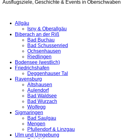
Ausflugsziele, Geschichte & Events in Oberschwaben
Allgäu
Isny & Oberallgäu
Biberach an der Riß
Bad Buchau
Bad Schussenried
Ochsenhausen
Riedlingen
Bodensee (westlich)
Friedrichshafen
Deggenhauser Tal
Ravensburg
Altshausen
Aulendorf
Bad Waldsee
Bad Wurzach
Wolfegg
Sigmaringen
Bad Saulgau
Mengen
Pfullendorf & Linzgau
Ulm und Umgebung