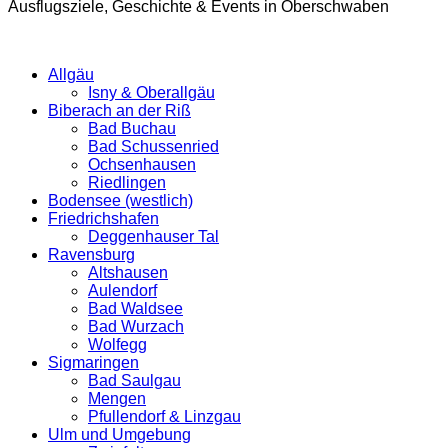
Ausflugsziele, Geschichte & Events in Oberschwaben
Allgäu
Isny & Oberallgäu
Biberach an der Riß
Bad Buchau
Bad Schussenried
Ochsenhausen
Riedlingen
Bodensee (westlich)
Friedrichshafen
Deggenhauser Tal
Ravensburg
Altshausen
Aulendorf
Bad Waldsee
Bad Wurzach
Wolfegg
Sigmaringen
Bad Saulgau
Mengen
Pfullendorf & Linzgau
Ulm und Umgebung