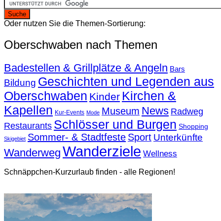
Oder nutzen Sie die Themen-Sortierung:
Oberschwaben nach Themen
Badestellen & Grillplätze & Angeln
Bars
Geschichten und Legenden aus
Bildung
Oberschwaben
Kirchen &
Kinder
Kapellen
News
Museum
Radweg
Kur-Events
Mode
Schlösser und Burgen
Restaurants
Shopping
Sommer- & Stadtfeste
Sport
Unterkünfte
Skigebiet
Wanderziele
Wanderweg
Wellness
Schnäppchen-Kurzurlaub finden - alle Regionen!