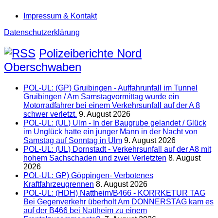
Impressum & Kontakt
Datenschutzerklärung
Polizeiberichte Nord
Oberschwaben
POL-UL: (GP) Gruibingen - Auffahrunfall im Tunnel
Gruibingen / Am Samstagvormittag wurde ein
Motorradfahrer bei einem Verkehrsunfall auf der A 8
schwer verletzt.
9. August 2026
POL-UL: (UL) Ulm - In der Baugrube gelandet / Glück
im Unglück hatte ein junger Mann in der Nacht von
Samstag auf Sonntag in Ulm
9. August 2026
POL-UL: (UL) Dornstadt - Verkehrsunfall auf der A8 mit
hohem Sachschaden und zwei Verletzten
8. August
2026
POL-UL: GP) Göppingen- Verbotenes
Kraftfahrzeugrennen
8. August 2026
POL-UL: (HDH) Nattheim/B466 - KORRKETUR TAG
Bei Gegenverkehr überholt Am DONNERSTAG kam es
auf der B466 bei Nattheim zu einem