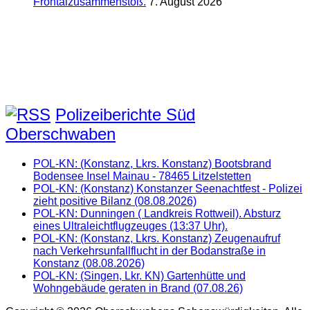
Frontalzusammenstoß.
7. August 2026
Polizeiberichte Süd
Oberschwaben
POL-KN: (Konstanz, Lkrs. Konstanz) Bootsbrand
Bodensee Insel Mainau - 78465 Litzelstetten
POL-KN: (Konstanz) Konstanzer Seenachtfest - Polizei
zieht positive Bilanz (08.08.2026)
POL-KN: Dunningen ( Landkreis Rottweil). Absturz
eines Ultraleichtflugzeuges (13:37 Uhr).
POL-KN: (Konstanz, Lkrs. Konstanz) Zeugenaufruf
nach Verkehrsunfallflucht in der Bodanstraße in
Konstanz (08.08.2026)
POL-KN: (Singen, Lkr. KN) Gartenhütte und
Wohngebäude geraten in Brand (07.08.26)