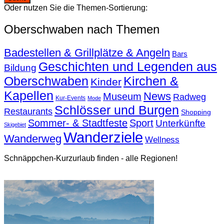
Oder nutzen Sie die Themen-Sortierung:
Oberschwaben nach Themen
Badestellen & Grillplätze & Angeln
Bars
Geschichten und Legenden aus
Bildung
Oberschwaben
Kirchen &
Kinder
Kapellen
News
Museum
Radweg
Kur-Events
Mode
Schlösser und Burgen
Restaurants
Shopping
Sommer- & Stadtfeste
Sport
Unterkünfte
Skigebiet
Wanderziele
Wanderweg
Wellness
Schnäppchen-Kurzurlaub finden - alle Regionen!