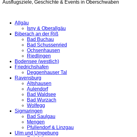
Ausflugsziele, Geschichte & Events in Oberschwaben
Allgäu
Isny & Oberallgäu
Biberach an der Riß
Bad Buchau
Bad Schussenried
Ochsenhausen
Riedlingen
Bodensee (westlich)
Friedrichshafen
Deggenhauser Tal
Ravensburg
Altshausen
Aulendorf
Bad Waldsee
Bad Wurzach
Wolfegg
Sigmaringen
Bad Saulgau
Mengen
Pfullendorf & Linzgau
Ulm und Umgebung