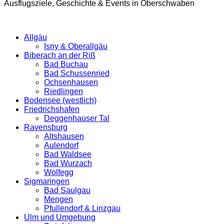
Ausflugsziele, Geschichte & Events in Oberschwaben
Allgäu
Isny & Oberallgäu
Biberach an der Riß
Bad Buchau
Bad Schussenried
Ochsenhausen
Riedlingen
Bodensee (westlich)
Friedrichshafen
Deggenhauser Tal
Ravensburg
Altshausen
Aulendorf
Bad Waldsee
Bad Wurzach
Wolfegg
Sigmaringen
Bad Saulgau
Mengen
Pfullendorf & Linzgau
Ulm und Umgebung