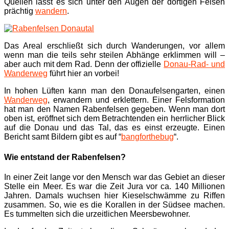
Quellen lässt es sich unter den Augen der dortigen Felsen
prächtig
wandern
.
Das Areal erschließt sich durch Wanderungen, vor allem
wenn man die teils sehr steilen Abhänge erklimmen will –
aber auch mit dem Rad. Denn der offizielle
Donau-Rad- und
Wanderweg
führt hier an vorbei!
In hohen Lüften kann man den Donaufelsengarten, einen
Wanderweg
, erwandern und erklettern. Einer Felsformation
hat man den Namen Rabenfelsen gegeben. Wenn man dort
oben ist, eröffnet sich dem Betrachtenden ein herrlicher Blick
auf die Donau und das Tal, das es einst erzeugte. Einen
Bericht samt Bildern gibt es auf “
bangforthebug
“.
Wie entstand der Rabenfelsen?
In einer Zeit lange vor den Mensch war das Gebiet an dieser
Stelle ein Meer. Es war die Zeit Jura vor ca. 140 Millionen
Jahren. Damals wuchsen hier Kieselschwämme zu Riffen
zusammen. So, wie es die Korallen in der Südsee machen.
Es tummelten sich die urzeitlichen Meersbewohner.