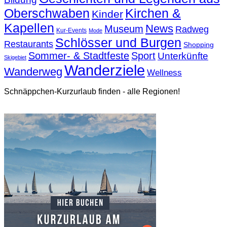
Oberschwaben
Kirchen &
Kinder
Kapellen
News
Museum
Radweg
Kur-Events
Mode
Schlösser und Burgen
Restaurants
Shopping
Sommer- & Stadtfeste
Sport
Unterkünfte
Skigebiet
Wanderziele
Wanderweg
Wellness
Schnäppchen-Kurzurlaub finden - alle Regionen!