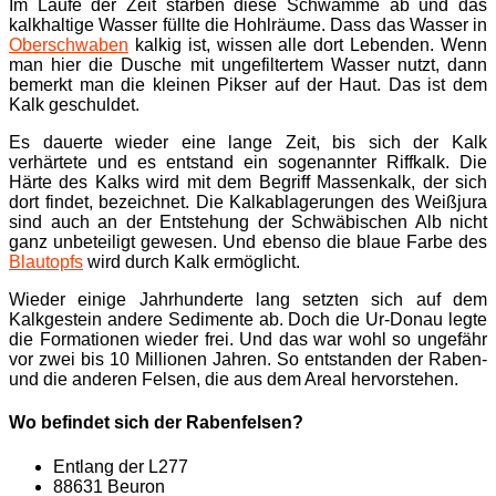
Im Laufe der Zeit starben diese Schwämme ab und das
kalkhaltige Wasser füllte die Hohlräume. Dass das Wasser in
Oberschwaben
kalkig ist, wissen alle dort Lebenden. Wenn
man hier die Dusche mit ungefiltertem Wasser nutzt, dann
bemerkt man die kleinen Pikser auf der Haut. Das ist dem
Kalk geschuldet.
Es dauerte wieder eine lange Zeit, bis sich der Kalk
verhärtete und es entstand ein sogenannter Riffkalk. Die
Härte des Kalks wird mit dem Begriff Massenkalk, der sich
dort findet, bezeichnet. Die Kalkablagerungen des Weißjura
sind auch an der Entstehung der Schwäbischen Alb nicht
ganz unbeteiligt gewesen. Und ebenso die blaue Farbe des
Blautopfs
wird durch Kalk ermöglicht.
Wieder einige Jahrhunderte lang setzten sich auf dem
Kalkgestein andere Sedimente ab. Doch die Ur-Donau legte
die Formationen wieder frei. Und das war wohl so ungefähr
vor zwei bis 10 Millionen Jahren. So entstanden der Raben-
und die anderen Felsen, die aus dem Areal hervorstehen.
Wo befindet sich der Rabenfelsen?
Entlang der L277
88631 Beuron