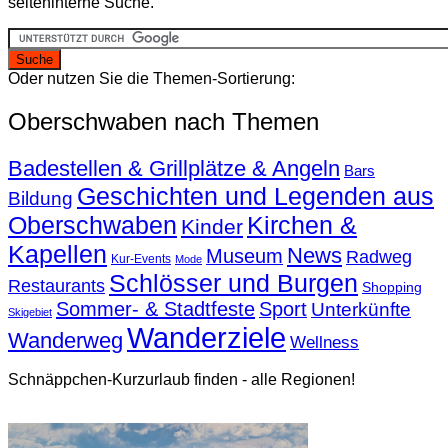
seiteninterne Suche.
Oder nutzen Sie die Themen-Sortierung:
Oberschwaben nach Themen
Badestellen & Grillplätze & Angeln
Bars
Geschichten und Legenden aus
Bildung
Oberschwaben
Kirchen &
Kinder
Kapellen
News
Museum
Radweg
Kur-Events
Mode
Schlösser und Burgen
Restaurants
Shopping
Sommer- & Stadtfeste
Sport
Unterkünfte
Skigebiet
Wanderziele
Wanderweg
Wellness
Schnäppchen-Kurzurlaub finden - alle Regionen!