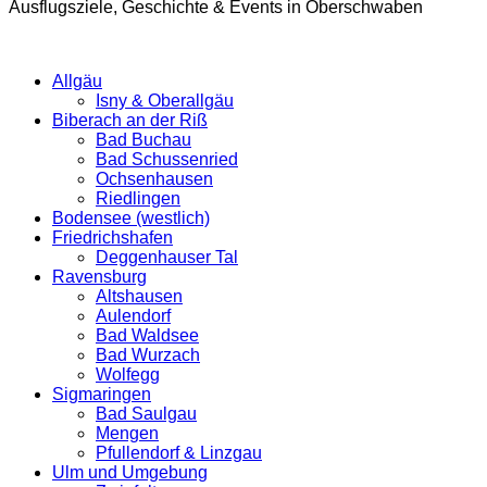
Ausflugsziele, Geschichte & Events in Oberschwaben
Allgäu
Isny & Oberallgäu
Biberach an der Riß
Bad Buchau
Bad Schussenried
Ochsenhausen
Riedlingen
Bodensee (westlich)
Friedrichshafen
Deggenhauser Tal
Ravensburg
Altshausen
Aulendorf
Bad Waldsee
Bad Wurzach
Wolfegg
Sigmaringen
Bad Saulgau
Mengen
Pfullendorf & Linzgau
Ulm und Umgebung