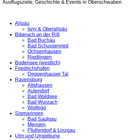
Ausflugsziele, Geschichte & Events in Oberschwaben
Allgäu
Isny & Oberallgäu
Biberach an der Riß
Bad Buchau
Bad Schussenried
Ochsenhausen
Riedlingen
Bodensee (westlich)
Friedrichshafen
Deggenhauser Tal
Ravensburg
Altshausen
Aulendorf
Bad Waldsee
Bad Wurzach
Wolfegg
Sigmaringen
Bad Saulgau
Mengen
Pfullendorf & Linzgau
Ulm und Umgebung