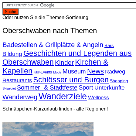
Oder nutzen Sie die Themen-Sortierung:
Oberschwaben nach Themen
Badestellen & Grillplätze & Angeln
Bars
Geschichten und Legenden aus
Bildung
Oberschwaben
Kirchen &
Kinder
Kapellen
News
Museum
Radweg
Kur-Events
Mode
Schlösser und Burgen
Restaurants
Shopping
Sommer- & Stadtfeste
Sport
Unterkünfte
Skigebiet
Wanderziele
Wanderweg
Wellness
Schnäppchen-Kurzurlaub finden - alle Regionen!