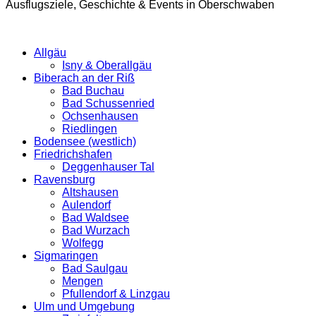
Ausflugsziele, Geschichte & Events in Oberschwaben
Allgäu
Isny & Oberallgäu
Biberach an der Riß
Bad Buchau
Bad Schussenried
Ochsenhausen
Riedlingen
Bodensee (westlich)
Friedrichshafen
Deggenhauser Tal
Ravensburg
Altshausen
Aulendorf
Bad Waldsee
Bad Wurzach
Wolfegg
Sigmaringen
Bad Saulgau
Mengen
Pfullendorf & Linzgau
Ulm und Umgebung