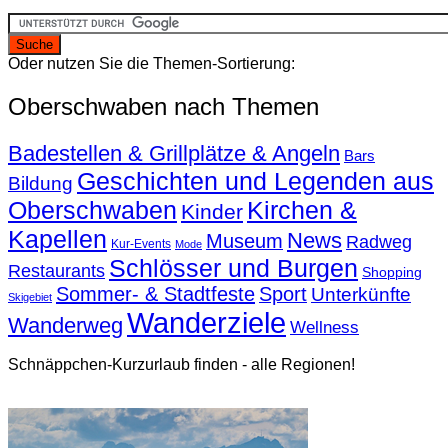
Oder nutzen Sie die Themen-Sortierung:
Oberschwaben nach Themen
Badestellen & Grillplätze & Angeln
Bars
Geschichten und Legenden aus
Bildung
Oberschwaben
Kirchen &
Kinder
Kapellen
News
Museum
Radweg
Kur-Events
Mode
Schlösser und Burgen
Restaurants
Shopping
Sommer- & Stadtfeste
Sport
Unterkünfte
Skigebiet
Wanderziele
Wanderweg
Wellness
Schnäppchen-Kurzurlaub finden - alle Regionen!