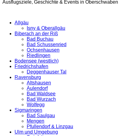
Ausflugsziele, Geschichte & Events in Oberschwaben
Allgäu
Isny & Oberallgäu
Biberach an der Riß
Bad Buchau
Bad Schussenried
Ochsenhausen
Riedlingen
Bodensee (westlich)
Friedrichshafen
Deggenhauser Tal
Ravensburg
Altshausen
Aulendorf
Bad Waldsee
Bad Wurzach
Wolfegg
Sigmaringen
Bad Saulgau
Mengen
Pfullendorf & Linzgau
Ulm und Umgebung