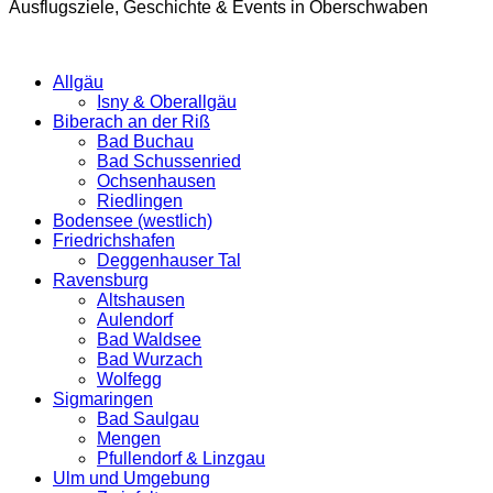
Ausflugsziele, Geschichte & Events in Oberschwaben
Allgäu
Isny & Oberallgäu
Biberach an der Riß
Bad Buchau
Bad Schussenried
Ochsenhausen
Riedlingen
Bodensee (westlich)
Friedrichshafen
Deggenhauser Tal
Ravensburg
Altshausen
Aulendorf
Bad Waldsee
Bad Wurzach
Wolfegg
Sigmaringen
Bad Saulgau
Mengen
Pfullendorf & Linzgau
Ulm und Umgebung