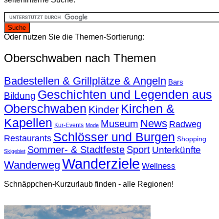
Oder nutzen Sie die Themen-Sortierung:
Oberschwaben nach Themen
Badestellen & Grillplätze & Angeln
Bars
Geschichten und Legenden aus
Bildung
Oberschwaben
Kirchen &
Kinder
Kapellen
News
Museum
Radweg
Kur-Events
Mode
Schlösser und Burgen
Restaurants
Shopping
Sommer- & Stadtfeste
Sport
Unterkünfte
Skigebiet
Wanderziele
Wanderweg
Wellness
Schnäppchen-Kurzurlaub finden - alle Regionen!