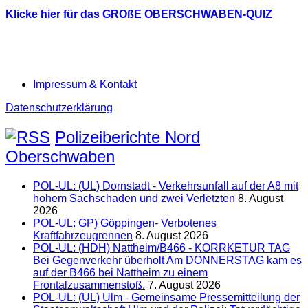
Klicke hier für das GROßE OBERSCHWABEN-QUIZ
Impressum & Kontakt
Datenschutzerklärung
Polizeiberichte Nord
Oberschwaben
POL-UL: (UL) Dornstadt - Verkehrsunfall auf der A8 mit
hohem Sachschaden und zwei Verletzten
8. August
2026
POL-UL: GP) Göppingen- Verbotenes
Kraftfahrzeugrennen
8. August 2026
POL-UL: (HDH) Nattheim/B466 - KORRKETUR TAG
Bei Gegenverkehr überholt Am DONNERSTAG kam es
auf der B466 bei Nattheim zu einem
Frontalzusammenstoß.
7. August 2026
POL-UL: (UL) Ulm - Gemeinsame Pressemitteilung der