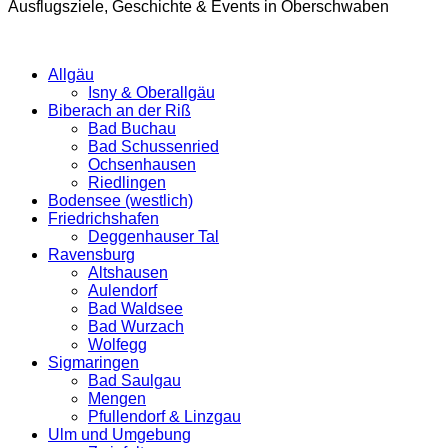
Ausflugsziele, Geschichte & Events in Oberschwaben
Allgäu
Isny & Oberallgäu
Biberach an der Riß
Bad Buchau
Bad Schussenried
Ochsenhausen
Riedlingen
Bodensee (westlich)
Friedrichshafen
Deggenhauser Tal
Ravensburg
Altshausen
Aulendorf
Bad Waldsee
Bad Wurzach
Wolfegg
Sigmaringen
Bad Saulgau
Mengen
Pfullendorf & Linzgau
Ulm und Umgebung