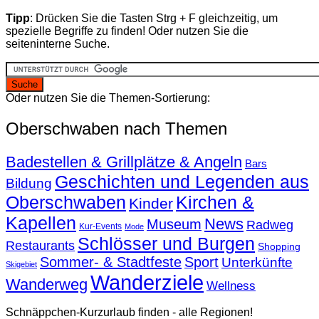
Tipp
: Drücken Sie die Tasten Strg + F gleichzeitig, um
spezielle Begriffe zu finden! Oder nutzen Sie die
seiteninterne Suche.
Oder nutzen Sie die Themen-Sortierung:
Oberschwaben nach Themen
Badestellen & Grillplätze & Angeln
Bars
Geschichten und Legenden aus
Bildung
Oberschwaben
Kirchen &
Kinder
Kapellen
News
Museum
Radweg
Kur-Events
Mode
Schlösser und Burgen
Restaurants
Shopping
Sommer- & Stadtfeste
Sport
Unterkünfte
Skigebiet
Wanderziele
Wanderweg
Wellness
Schnäppchen-Kurzurlaub finden - alle Regionen!