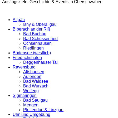
Ausflugsziele, Geschichte & Events in Oberschwaben
Allgäu
Isny & Oberallgäu
Biberach an der Riß
Bad Buchau
Bad Schussenried
Ochsenhausen
Riedlingen
Bodensee (westlich)
Friedrichshafen
Deggenhauser Tal
Ravensburg
Altshausen
Aulendorf
Bad Waldsee
Bad Wurzach
Wolfegg
Sigmaringen
Bad Saulgau
Mengen
Pfullendorf & Linzgau
Ulm und Umgebung