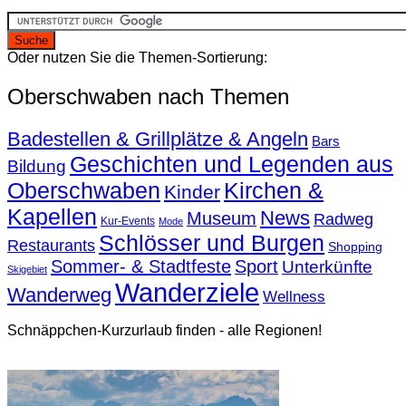
Oder nutzen Sie die Themen-Sortierung:
Oberschwaben nach Themen
Badestellen & Grillplätze & Angeln
Bars
Geschichten und Legenden aus
Bildung
Oberschwaben
Kirchen &
Kinder
Kapellen
News
Museum
Radweg
Kur-Events
Mode
Schlösser und Burgen
Restaurants
Shopping
Sommer- & Stadtfeste
Sport
Unterkünfte
Skigebiet
Wanderziele
Wanderweg
Wellness
Schnäppchen-Kurzurlaub finden - alle Regionen!