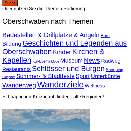
Oder nutzen Sie die Themen-Sortierung:
Oberschwaben nach Themen
Badestellen & Grillplätze & Angeln
Bars
Geschichten und Legenden aus
Bildung
Oberschwaben
Kirchen &
Kinder
Kapellen
News
Museum
Radweg
Kur-Events
Mode
Schlösser und Burgen
Restaurants
Shopping
Sommer- & Stadtfeste
Sport
Unterkünfte
Skigebiet
Wanderziele
Wanderweg
Wellness
Schnäppchen-Kurzurlaub finden - alle Regionen!