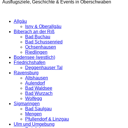
Ausflugsziele, Geschichte & Events in Oberschwaben
Allgäu
Isny & Oberallgäu
Biberach an der Riß
Bad Buchau
Bad Schussenried
Ochsenhausen
Riedlingen
Bodensee (westlich)
Friedrichshafen
Deggenhauser Tal
Ravensburg
Altshausen
Aulendorf
Bad Waldsee
Bad Wurzach
Wolfegg
Sigmaringen
Bad Saulgau
Mengen
Pfullendorf & Linzgau
Ulm und Umgebung