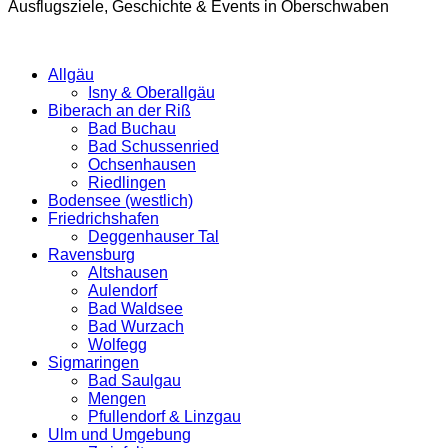
Ausflugsziele, Geschichte & Events in Oberschwaben
Allgäu
Isny & Oberallgäu
Biberach an der Riß
Bad Buchau
Bad Schussenried
Ochsenhausen
Riedlingen
Bodensee (westlich)
Friedrichshafen
Deggenhauser Tal
Ravensburg
Altshausen
Aulendorf
Bad Waldsee
Bad Wurzach
Wolfegg
Sigmaringen
Bad Saulgau
Mengen
Pfullendorf & Linzgau
Ulm und Umgebung