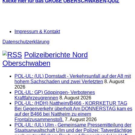
Klicke hier für das GROßE OBERSCHWABEN-QUIZ
Impressum & Kontakt
Datenschutzerklärung
Polizeiberichte Nord
Oberschwaben
POL-UL: (UL) Dornstadt - Verkehrsunfall auf der A8 mit
hohem Sachschaden und zwei Verletzten
8. August
2026
POL-UL: GP) Göppingen- Verbotenes
Kraftfahrzeugrennen
8. August 2026
POL-UL: (HDH) Nattheim/B466 - KORRKETUR TAG
Bei Gegenverkehr überholt Am DONNERSTAG kam es
auf der B466 bei Nattheim zu einem
Frontalzusammenstoß.
7. August 2026
POL-UL: (UL) Ulm - Gemeinsame Pressemitteilung der
Staatsanwaltschaft Ulm und der Polizei: Tatverdächtige