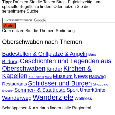
Tipp
: Drücken Sie die Tasten Strg + F gleichzeitig, um
spezielle Begriffe zu finden! Oder nutzen Sie die
seiteninterne Suche.
Oder nutzen Sie die Themen-Sortierung:
Oberschwaben nach Themen
Badestellen & Grillplätze & Angeln
Bars
Geschichten und Legenden aus
Bildung
Oberschwaben
Kirchen &
Kinder
Kapellen
News
Museum
Radweg
Kur-Events
Mode
Schlösser und Burgen
Restaurants
Shopping
Sommer- & Stadtfeste
Sport
Unterkünfte
Skigebiet
Wanderziele
Wanderweg
Wellness
Schnäppchen-Kurzurlaub finden - alle Regionen!