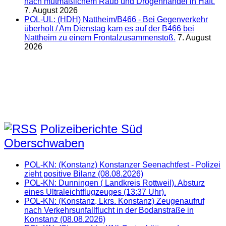
nach mutmaßlichem Raub und Drogenhandel in Haft.
7. August 2026
POL-UL: (HDH) Nattheim/B466 - Bei Gegenverkehr
überholt / Am Dienstag kam es auf der B466 bei
Nattheim zu einem Frontalzusammenstoß.
7. August
2026
Polizeiberichte Süd
Oberschwaben
POL-KN: (Konstanz) Konstanzer Seenachtfest - Polizei
zieht positive Bilanz (08.08.2026)
POL-KN: Dunningen ( Landkreis Rottweil). Absturz
eines Ultraleichtflugzeuges (13:37 Uhr).
POL-KN: (Konstanz, Lkrs. Konstanz) Zeugenaufruf
nach Verkehrsunfallflucht in der Bodanstraße in
Konstanz (08.08.2026)