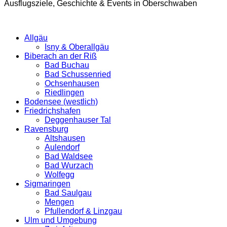
Ausflugsziele, Geschichte & Events in Oberschwaben
Allgäu
Isny & Oberallgäu
Biberach an der Riß
Bad Buchau
Bad Schussenried
Ochsenhausen
Riedlingen
Bodensee (westlich)
Friedrichshafen
Deggenhauser Tal
Ravensburg
Altshausen
Aulendorf
Bad Waldsee
Bad Wurzach
Wolfegg
Sigmaringen
Bad Saulgau
Mengen
Pfullendorf & Linzgau
Ulm und Umgebung