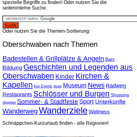
spezielle Begriffe zu finden! Oder nutzen Sie die
seiteninterne Suche.
Oder nutzen Sie die Themen-Sortierung:
Oberschwaben nach Themen
Badestellen & Grillplätze & Angeln
Bars
Geschichten und Legenden aus
Bildung
Oberschwaben
Kirchen &
Kinder
Kapellen
News
Museum
Radweg
Kur-Events
Mode
Schlösser und Burgen
Restaurants
Shopping
Sommer- & Stadtfeste
Sport
Unterkünfte
Skigebiet
Wanderziele
Wanderweg
Wellness
Schnäppchen-Kurzurlaub finden - alle Regionen!