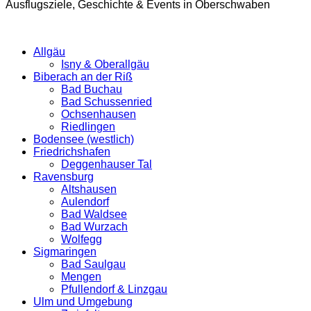
Ausflugsziele, Geschichte & Events in Oberschwaben
Allgäu
Isny & Oberallgäu
Biberach an der Riß
Bad Buchau
Bad Schussenried
Ochsenhausen
Riedlingen
Bodensee (westlich)
Friedrichshafen
Deggenhauser Tal
Ravensburg
Altshausen
Aulendorf
Bad Waldsee
Bad Wurzach
Wolfegg
Sigmaringen
Bad Saulgau
Mengen
Pfullendorf & Linzgau
Ulm und Umgebung