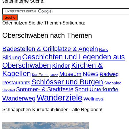
seiteninterne Suche.
Oder nutzen Sie die Themen-Sortierung:
Oberschwaben nach Themen
Badestellen & Grillplätze & Angeln
Bars
Geschichten und Legenden aus
Bildung
Oberschwaben
Kirchen &
Kinder
Kapellen
News
Museum
Radweg
Kur-Events
Mode
Schlösser und Burgen
Restaurants
Shopping
Sommer- & Stadtfeste
Sport
Unterkünfte
Skigebiet
Wanderziele
Wanderweg
Wellness
Schnäppchen-Kurzurlaub finden - alle Regionen!