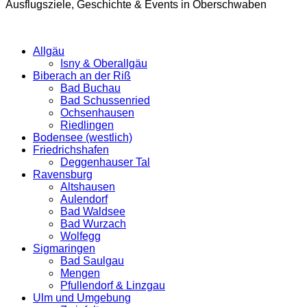
Ausflugsziele, Geschichte & Events in Oberschwaben
Allgäu
Isny & Oberallgäu
Biberach an der Riß
Bad Buchau
Bad Schussenried
Ochsenhausen
Riedlingen
Bodensee (westlich)
Friedrichshafen
Deggenhauser Tal
Ravensburg
Altshausen
Aulendorf
Bad Waldsee
Bad Wurzach
Wolfegg
Sigmaringen
Bad Saulgau
Mengen
Pfullendorf & Linzgau
Ulm und Umgebung