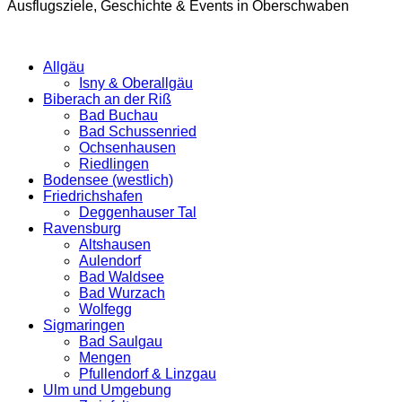
Ausflugsziele, Geschichte & Events in Oberschwaben
Allgäu
Isny & Oberallgäu
Biberach an der Riß
Bad Buchau
Bad Schussenried
Ochsenhausen
Riedlingen
Bodensee (westlich)
Friedrichshafen
Deggenhauser Tal
Ravensburg
Altshausen
Aulendorf
Bad Waldsee
Bad Wurzach
Wolfegg
Sigmaringen
Bad Saulgau
Mengen
Pfullendorf & Linzgau
Ulm und Umgebung