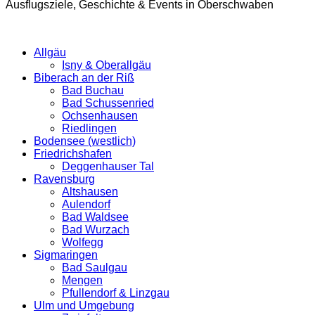
Ausflugsziele, Geschichte & Events in Oberschwaben
Allgäu
Isny & Oberallgäu
Biberach an der Riß
Bad Buchau
Bad Schussenried
Ochsenhausen
Riedlingen
Bodensee (westlich)
Friedrichshafen
Deggenhauser Tal
Ravensburg
Altshausen
Aulendorf
Bad Waldsee
Bad Wurzach
Wolfegg
Sigmaringen
Bad Saulgau
Mengen
Pfullendorf & Linzgau
Ulm und Umgebung