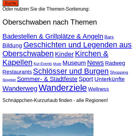
Oder nutzen Sie die Themen-Sortierung:
Oberschwaben nach Themen
Badestellen & Grillplätze & Angeln
Bars
Geschichten und Legenden aus
Bildung
Oberschwaben
Kirchen &
Kinder
Kapellen
News
Museum
Radweg
Kur-Events
Mode
Schlösser und Burgen
Restaurants
Shopping
Sommer- & Stadtfeste
Sport
Unterkünfte
Skigebiet
Wanderziele
Wanderweg
Wellness
Schnäppchen-Kurzurlaub finden - alle Regionen!