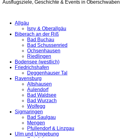
Ausflugsziele, Geschichte & Events in Oberschwaben
Allgäu
Isny & Oberallgäu
Biberach an der Riß
Bad Buchau
Bad Schussenried
Ochsenhausen
Riedlingen
Bodensee (westlich)
Friedrichshafen
Deggenhauser Tal
Ravensburg
Altshausen
Aulendorf
Bad Waldsee
Bad Wurzach
Wolfegg
Sigmaringen
Bad Saulgau
Mengen
Pfullendorf & Linzgau
Ulm und Umgebung