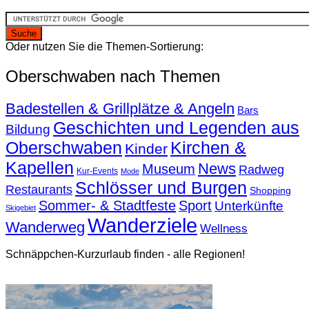
Oder nutzen Sie die Themen-Sortierung:
Oberschwaben nach Themen
Badestellen & Grillplätze & Angeln
Bars
Geschichten und Legenden aus
Bildung
Oberschwaben
Kirchen &
Kinder
Kapellen
News
Museum
Radweg
Kur-Events
Mode
Schlösser und Burgen
Restaurants
Shopping
Sommer- & Stadtfeste
Sport
Unterkünfte
Skigebiet
Wanderziele
Wanderweg
Wellness
Schnäppchen-Kurzurlaub finden - alle Regionen!