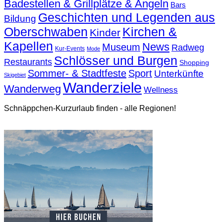
Badestellen & Grillplätze & Angeln
Bars
Geschichten und Legenden aus
Bildung
Oberschwaben
Kirchen &
Kinder
Kapellen
News
Museum
Radweg
Kur-Events
Mode
Schlösser und Burgen
Restaurants
Shopping
Sommer- & Stadtfeste
Sport
Unterkünfte
Skigebiet
Wanderziele
Wanderweg
Wellness
Schnäppchen-Kurzurlaub finden - alle Regionen!