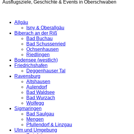
Ausflugsziele, Geschichte & Events in Oberschwaben
Allgäu
Isny & Oberallgäu
Biberach an der Riß
Bad Buchau
Bad Schussenried
Ochsenhausen
Riedlingen
Bodensee (westlich)
Friedrichshafen
Deggenhauser Tal
Ravensburg
Altshausen
Aulendorf
Bad Waldsee
Bad Wurzach
Wolfegg
Sigmaringen
Bad Saulgau
Mengen
Pfullendorf & Linzgau
Ulm und Umgebung